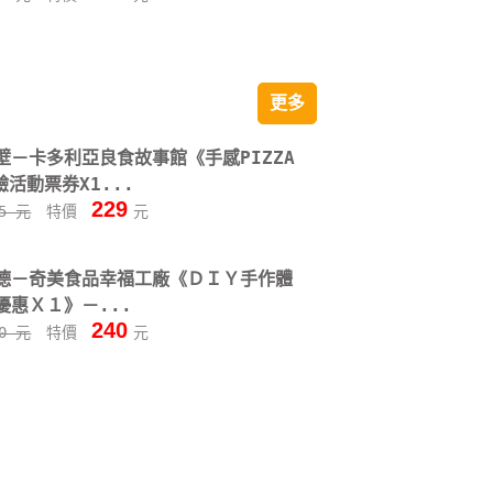
更多
壁－卡多利亞良食故事館《手感PIZZA
驗活動票券X1...
229
55 元
特價
元
德－奇美食品幸福工廠《ＤＩＹ手作體
優惠Ｘ１》－...
240
50 元
特價
元