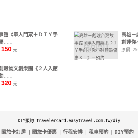
事館《單人門票＋ＤＩＹ手
高雄－
...
創迷你
150
元
原價
2
創穀物文創樂園《２人入館
...
320
元
DIY預約 travelercard.easytravel.com.tw/diy
國旅卡訂房
國旅卡優惠
行程安排
租車預約
DIY預約