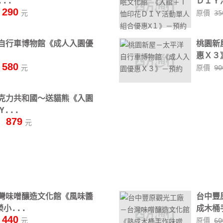
..
ＤＩＹ
290
元
原價
3
自行車博物館《成人入園優
桃園新
惠Ｘ３
580
元
原價
9
克力共和國～送貓熊《入園
...
879
價
元
灣味噌釀造文化館《風味醬
台中豐
榮小...
成木桶手
440
元
原價
6