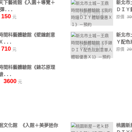
天下藝術館《入園＋導覽＋
新北市
彈...
ＤＩＹ
150
元
原價
3
時間科藝體驗館《壁鐘創意
新北市
...
Ｙ配色
710
元
原價
2
時間科藝體驗館《錶芯原理
...
3600
價
元
眠文化館 《入館＋美夢迷你
桃園新