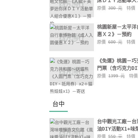
床ＤＩＹ活動單人.
原價
300 元
特價
桃園新屋－太平洋
惠Ｘ２》－預約
原價
600 元
特價
《免運》桃園－巧
門票（含巧克力DIY
原價
1399 元
特
台中
台中觀光工廠－台
油DIY活動X1+味
原價
550 元
特價