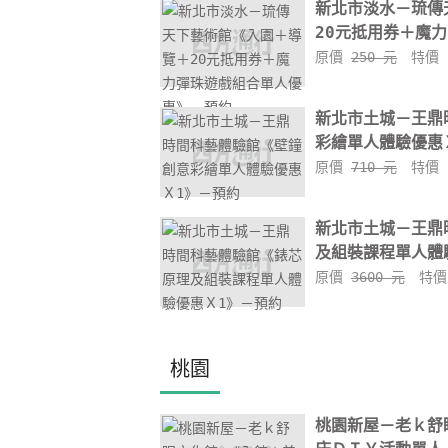
新北市淡水－琉傳
20元抵用券＋魔力
原價
250 元
特價
新北市土城－王鼎
彩繪單人體驗優惠Ｘ
原價
710 元
特價
新北市土城－王鼎
及組裝課程單人體驗
原價
3600 元
特
桃園
桃園新屋－老ｋ舒