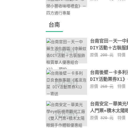
台南
台南官田－天一中
DIY活動＋古裝服
原價
200 元
特價
台南後壁－卡多利
DIY活動票券X1》
原價
260 元
特價
台南安定－華美光
人門票+積木太陽眼
原價
320 元
特價