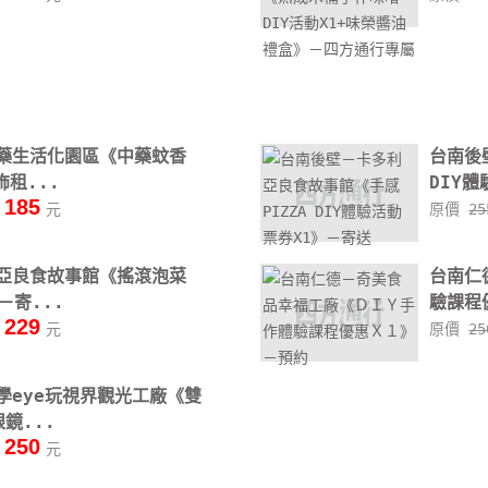
藥生活化園區《中藥蚊香
台南後
飾租...
DIY體
185
元
原價
2
亞良食故事館《搖滾泡菜
台南仁
－寄...
驗課程
229
元
原價
2
學eye玩視界觀光工廠《雙
鏡...
250
元