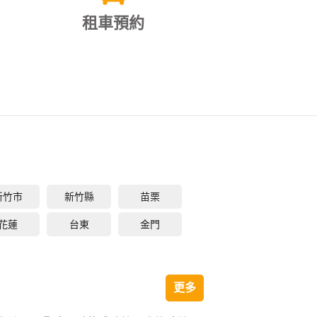
租車預約
新竹市
新竹縣
苗栗
花蓮
台東
金門
更多