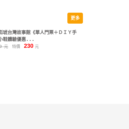
更多
彪琥台灣故事館《單人門票＋ＤＩＹ手
小鞋體驗優惠...
230
50 元
特價
元