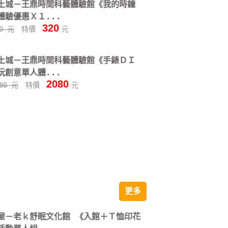
土城－王鼎時間科藝體驗館《我的時鐘
體驗優惠Ｘ１...
320
00 元
特價
元
土城－王鼎時間科藝體驗館《手錶ＤＩ
玩創意單人體...
2080
080 元
特價
元
更多
屋－老ｋ舒眠文化館 《入館＋Ｔ恤印花