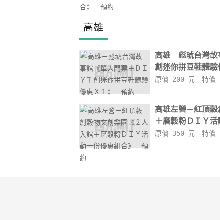
高雄
高雄－彪琥台灣故
創迷你拼豆鞋體驗優
原價
200 元
特價
高雄左營－紅頂穀
＋磨穀粉ＤＩＹ活動
原價
350 元
特價