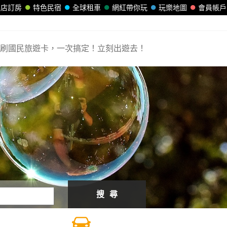
飯店訂房
特色民宿
全球租車
網紅帶你玩
玩樂地圖
會員帳戶
刷國民旅遊卡，一次搞定！立刻出遊去！
搜 尋