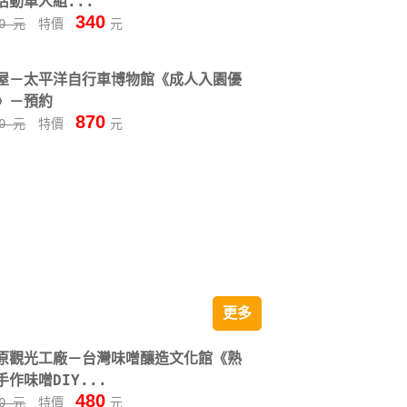
活動單人組...
340
50 元
特價
元
屋－太平洋自行車博物館《成人入園優
》－預約
870
00 元
特價
元
更多
原觀光工廠－台灣味噌釀造文化館《熟
作味噌DIY...
480
00 元
特價
元