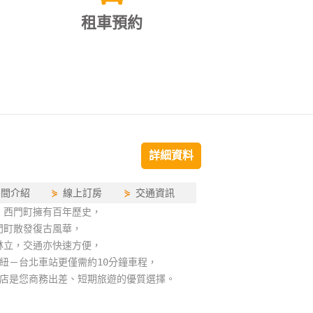
租車預約
詳細資料
房間介紹
⋟
線上訂房
⋟
交通資訊
，西門町擁有百年歷史，
門町散發復古風華，
林立，交通亦快速方便，
紐－台北車站更僅需約10分鐘車程，
門店是您商務出差、短期旅遊的優質選擇。