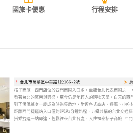
國旅卡優惠
行程安排
⫯
台北市萬華區中華路1段166-2號
⋟
桔子商旅－西門店位於西門商圈入口處，坐擁台北代表商圈之一
看著台北的繁榮與興盛，至今仍是年輕人的購物天堂，白天的西
到了傍晚搖身一變成為時尚集散地，附近各式商店、餐廳、小吃
距離西門捷運站入口僅約短短3分鐘路程，五鐵共構的台北交通樞
搭乘捷運一站即達，輕鬆往來台北各處，入住福泰桔子商旅-西