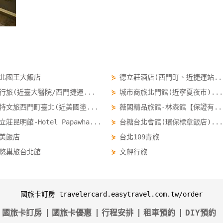
北國王大飯店
⋟
德立莊酒店(西門町、近捷運站..
行旅(近臺大醫院/西門捷運...
⋟
城市商旅北門館(近寧夏夜市)...
特文旅西門町臺北(近美國塗...
⋟
薇閣精品旅館-林森館【保證有..
立莊昆明館-Hotel Papawha...
⋟
台糖台北會館(環保標章飯店)...
美飯店
⋟
台北109青旅
悠巢旅台北館
⋟
文舺行旅
國旅卡訂房 travelercard.easytravel.com.tw/order
國旅卡訂房
國旅卡優惠
行程安排
租車預約
DIY預約