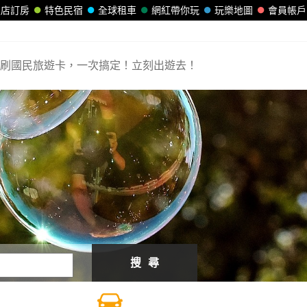
飯店訂房
特色民宿
全球租車
網紅帶你玩
玩樂地圖
會員帳戶
刷國民旅遊卡，一次搞定！立刻出遊去！
搜 尋