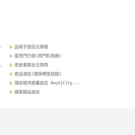
.
⋟
品格子旅店北車館
⋟
星西門行旅(西門町商圈)
.
⋟
老爺會館台北南西
⋟
君品酒店(環保標章旅館)
⋟
璞邸城市膠囊旅店 BoutiCity...
⋟
碩美精品旅店