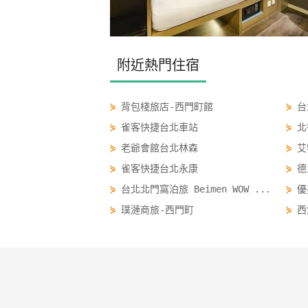
附近熱門住宿
⋟
背包棧旅店-西門町館
⋟
台
⋟
雀客快捷台北車站
⋟
北
⋟
老爺會館台北林森
⋟
艾
⋟
雀客快捷台北永康
⋟
德
⋟
台北北門窩泊旅 Beimen WOW ...
⋟
優
⋟
璞漣商旅-西門町
⋟
西