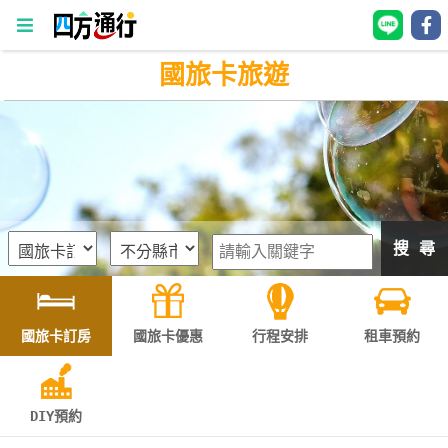
國旅卡旅遊
四
方
通
行
訂
房
搜 尋
台
灣
訂
國旅卡訂房
國旅卡優惠
行程安排
租車預約
房
直接跟飯店訂房
HOT
DIY預約