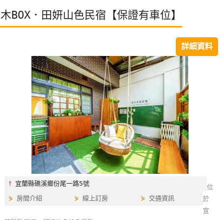
特
木BOX．田妍山色民宿【保證有車位】
色
民
詳細資料
宿
全
球
租
車
網
紅
帶
⫯
宜蘭縣礁溪鄉份尾一路5號
你
位
玩
⋟
房間介紹
⋟
線上訂房
⋟
交通資訊
於
宜