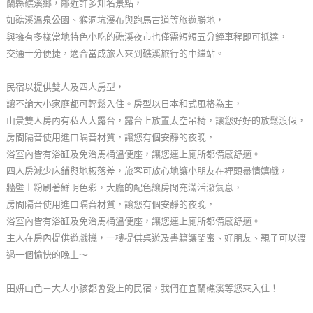
蘭縣礁溪鄉，鄰近許多知名景點，
玩
如礁溪溫泉公園、猴洞坑瀑布與跑馬古道等旅遊勝地，
樂
與擁有多樣當地特色小吃的礁溪夜市也僅需短短五分鐘車程即可抵達，
地
交通十分便捷，適合當成旅人來到礁溪旅行的中繼站。
圖
民宿以提供雙人及四人房型，
顧
讓不論大小家庭都可輕鬆入住。房型以日本和式風格為主，
客
山景雙人房內有私人大露台，露台上放置太空吊椅，讓您好好的放鬆渡假，
服
房間隔音使用進口隔音材質，讓您有個安靜的夜晚，
務
浴室內皆有浴缸及免治馬桶溫便座，讓您連上廁所都備感舒適。
四人房減少床鋪與地板落差，旅客可放心地讓小朋友在裡頭盡情嬉戲，
牆壁上粉刷著鮮明色彩，大膽的配色讓房間充滿活潑氣息，
顧
房間隔音使用進口隔音材質，讓您有個安靜的夜晚，
客
浴室內皆有浴缸及免治馬桶溫便座，讓您連上廁所都備感舒適。
滿
主人在房內提供遊戲機，一樓提供桌遊及書籍讓閨蜜、好朋友、親子可以渡
意
過一個愉快的晚上～
度
田妍山色－大人小孩都會愛上的民宿，我們在宜蘭礁溪等您來入住！
訂