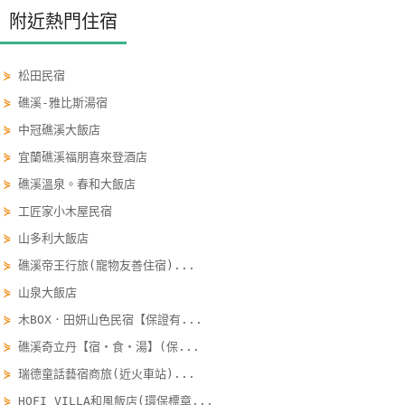
附近熱門住宿
單
管
理
⋟
松田民宿
⋟
礁溪-雅比斯湯宿
會
⋟
中冠礁溪大飯店
員
⋟
宜蘭礁溪福朋喜來登酒店
帳
⋟
礁溪溫泉。春和大飯店
戶
⋟
工匠家小木屋民宿
⋟
山多利大飯店
客
⋟
礁溪帝王行旅(寵物友善住宿)...
服
⋟
山泉大飯店
聯
絡
⋟
木BOX．田妍山色民宿【保證有...
單
⋟
礁溪奇立丹【宿‧食‧湯】(保...
⋟
瑞德童話藝宿商旅(近火車站)...
⋟
HOFI VILLA和風飯店(環保標章...
Line