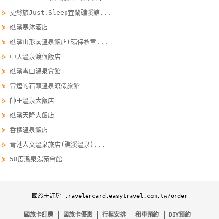
線
⋟
捷絲旅Just.Sleep宜蘭礁溪館...
上
⋟
礁溪寒沐酒店
客
⋟
礁溪山形閣溫泉飯店(環保標章...
服
⋟
中天溫泉渡假飯店
⋟
礁溪雪山溫泉會館
紅
⋟
冒煙的石頭溫泉渡假旅館
利
⋟
帥王溫泉大飯店
查
詢
⋟
礁溪天隆大飯店
⋟
香檳溫泉飯店
⋟
青池人文溫泉旅店(礁溪溫泉)...
訂
⋟
58度溫泉湯苑會館
房
Q&A
國旅卡訂房 travelercard.easytravel.com.tw/order
國
國旅卡訂房
國旅卡優惠
行程安排
租車預約
DIY預約
旅