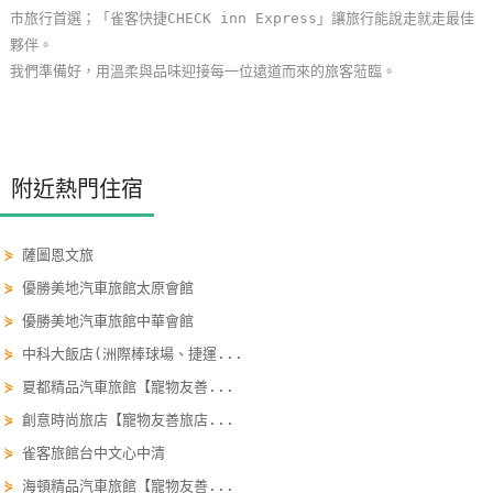
市旅行首選；「雀客快捷CHECK inn Express」讓旅行能說走就走最佳
玩
夥伴。
樂
我們準備好，用溫柔與品味迎接每一位遠道而來的旅客蒞臨。
地
圖
顧
客
附近熱門住宿
服
務
⋟
薩圖恩文旅
⋟
優勝美地汽車旅館太原會館
顧
⋟
優勝美地汽車旅館中華會館
客
⋟
中科大飯店(洲際棒球場、捷運...
滿
⋟
夏都精品汽車旅館【寵物友善...
意
度
⋟
創意時尚旅店【寵物友善旅店...
⋟
雀客旅館台中文心中清
⋟
海頓精品汽車旅館【寵物友善...
訂