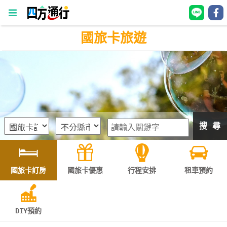
國旅卡旅遊
四
方
通
行
訂
房
搜 尋
台
灣
訂
國旅卡訂房
國旅卡優惠
行程安排
租車預約
房
直接跟飯店訂房
HOT
DIY預約