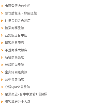
單
⋟
卡爾登飯店台中館
管
⋟
頭等艙飯店‧綠園道館
理
⋟
仲信金鬱金香酒店
⋟
怡東商務旅館
會
⋟
西悠飯店台中店
員
⋟
博客創意旅店
帳
⋟
華登商務大飯店
戶
⋟
新福商務飯店
⋟
麗緹時尚旅館
客
⋟
金典綠園道商旅
服
⋟
台中金典酒店
聯
絡
⋟
心媞Spa休閒旅館
單
⋟
星漾商旅-台中中清館(環保標...
⋟
雀客藏居台中大墩
Line