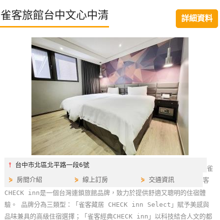
特
雀客旅館台中文心中清
詳細資料
色
民
宿
全
球
租
車
網
紅
⫯
台中市北區北平路一段6號
雀
帶
⋟
房間介紹
⋟
線上訂房
⋟
交通資訊
客
你
CHECK inn是一個台灣連鎖旅館品牌，致力於提供舒適又聰明的住宿體
玩
驗。 品牌分為三類型：「雀客藏居 CHECK inn Select」賦予美感與
品味兼具的高級住宿選擇；「雀客經典CHECK inn」以科技結合人文的都