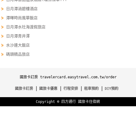
⋟
日月潭涵碧樓酒店
⋟
潭暉時尚風華飯店
⋟
日月潭水社海渡假旅店
⋟
日月潭青井澤
⋟
水沙連大飯店
⋟
碼頭精品旅店
國旅卡訂房 travelercard.easytravel.com.tw/order
國旅卡訂房
國旅卡優惠
行程安排
租車預約
DIY預約
Copyright ©
四方通行
國旅卡住宿網