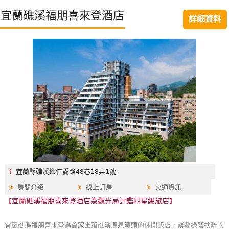
特
宜蘭礁溪福朋喜來登酒店
詳細資料
色
民
宿
全
球
租
車
網
紅
⫯
宜蘭縣礁溪鄉仁愛路48巷18弄1號
帶
⋟
房間介紹
⋟
線上訂房
⋟
交通資訊
你
【宜蘭礁溪福朋喜來登酒店為觀光局評鑑四星級旅店】
玩
宜蘭礁溪福朋喜來登為首家坐落礁溪溫泉源頭的休閒飯店，緊鄰綠蔭扶疏的