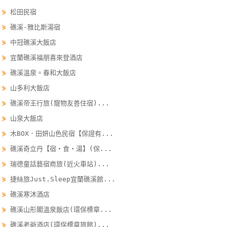
單
⋟
松田民宿
管
⋟
礁溪-雅比斯湯宿
理
⋟
中冠礁溪大飯店
⋟
宜蘭礁溪福朋喜來登酒店
會
⋟
礁溪溫泉。春和大飯店
員
⋟
山多利大飯店
帳
⋟
礁溪帝王行旅(寵物友善住宿)...
戶
⋟
山泉大飯店
⋟
木BOX．田妍山色民宿【保證有...
客
⋟
礁溪奇立丹【宿‧食‧湯】(保...
服
⋟
瑞德童話藝宿商旅(近火車站)...
聯
絡
⋟
捷絲旅Just.Sleep宜蘭礁溪館...
單
⋟
礁溪寒沐酒店
⋟
礁溪山形閣溫泉飯店(環保標章...
⋟
礁溪老爺酒店(環保標章旅館)...
Line