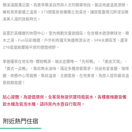
礁溪湯圍溝公園，為薈萃礁溪自然與人文的精華地段。飯店地處溫泉源頭，
玩
擁有泉質最優之溫泉，173間客房皆備獨立泡湯池，讓旅客盡情沉醉浸浴礁
樂
溪美人湯的放鬆時光。
地
圖
設置於高樓層的休閒中心，室內規劃兒童遊戲區，包含積木遊游樂球池、積
木之湯、Fun玩彩繪牆，戶外則有露天無邊際游泳池、SPA水療區等，盡享
顧
270度遠眺蘭陽平原的遼闊視野。
客
服
掌握優質在地名物-櫻桃鴨源，端出宜蘭唯一「先知鴨」、「脆皮叉燒」、
務
「廣式一品鴨」，集結雋永滋味，滿足多種用餐需求。另設有宴會廳、咖啡
廳、商務中心等服務，集結溫泉、主題客房、在地美食，為旅人提供最佳溫
顧
泉假期首選！
客
滿
貼心提醒，為提倡環保，全客房無提供寶特瓶裝水，各樓層梯廳皆備
意
飲水機及氣泡水機，請持房內水壺自行取用。
度
附近熱門住宿
訂