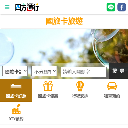
國旅卡旅遊
四
方
通
行
訂
房
搜 尋
台
灣
訂
國旅卡訂房
國旅卡優惠
行程安排
租車預約
房
直接跟飯店訂房
HOT
DIY預約