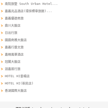
⋟
南院旅墅 South Urban Hotel...
單
管
⋟
嘉義兆品酒店(環保標章旅館)...
理
⋟
嘉義優遊商旅
⋟
鼎川大飯店
⋟
日出行旅
會
員
⋟
國園商務大飯店
帳
⋟
嘉義行藝文旅
戶
⋟
嘉楠風華酒店
⋟
冠閣大飯店
客
⋟
洄嘉居行旅
服
⋟
HOTEL HI垂楊店
聯
⋟
HOTEL HI(新民店)
絡
單
⋟
香湖國際大飯店
Line