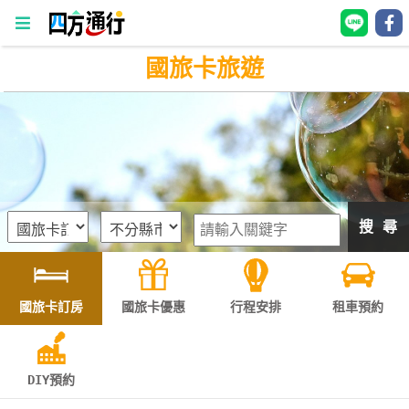
國旅卡旅遊
四
方
通
行
訂
房
搜 尋
台
灣
訂
國旅卡訂房
國旅卡優惠
行程安排
租車預約
房
直接跟飯店訂房
HOT
DIY預約