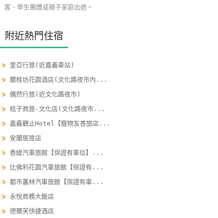
客、學生團體或親子家庭出遊。
玩
樂
附近熱門住宿
地
圖
⋟
里亞行旅(近嘉義車站)
顧
客
⋟
蘭桂坊花園酒店(文化路夜市內...
服
⋟
偶然行旅(近文化路夜市)
務
⋟
桔子商旅-文化店(文化路夜市...
⋟
嘉義觀止Hotel【寵物友善旅店...
顧
⋟
安蘭居旅店
客
⋟
香緹汽車旅館【保證有車位】...
滿
⋟
比佛利花園汽車旅館【保證有...
意
⋟
都市叢林汽車旅館【保證有車...
度
⋟
永悅商務大飯店
⋟
德爾芙快捷酒店
訂