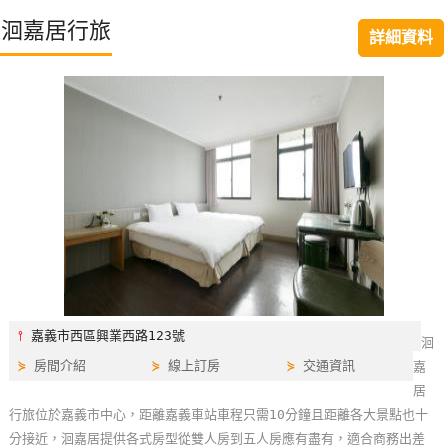
特
洄嘉居行旅
詳細資料
色
民
宿
全
球
租
車
網
紅
⫯
嘉義市西區興業西路123號
洄
帶
⋟
房間介紹
⋟
線上訂房
⋟
交通資訊
嘉
你
居
玩
行旅位於嘉義市中心，距離嘉義車站車程只需10分鐘且距離各大景點也十
分接近，洄嘉居提供各式房型從雙人房到五人房應有盡有，適合商務出差