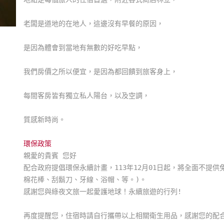
老闆是道地的在地人，這邊沒有早餐的原因，
是因為體會到當地有無數的好吃早點，
我們房價之所以便宜，是因為都回饋到旅客身上，
每間客房皆有獨立私人陽台，以及空調，
質感新時尚。
環保政策
親愛的貴賓 您好
配合政府提倡環保永續計畫，113年12月01日起，將全面不提
棉花棒、刮鬍刀、牙線、浴帽、等。)。
感謝您與綠夜文旅一起愛護地球！永續旅遊的行列!
再度提醒您，住宿時請自行攜帶以上相關衛生用品，感謝您的配合