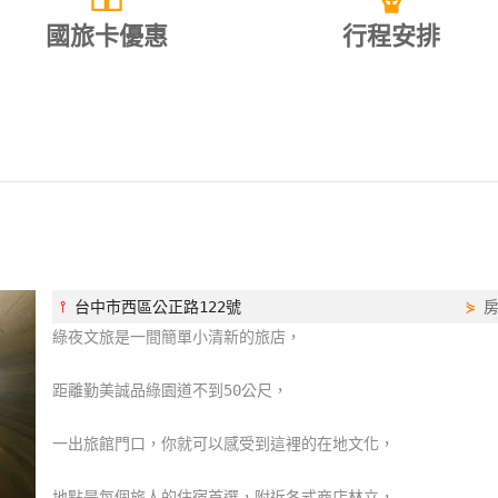
國旅卡優惠
行程安排
⫯
台中市西區公正路122號
⋟
綠夜文旅是一間簡單小清新的旅店，
距離勤美誠品綠園道不到50公尺，
一出旅館門口，你就可以感受到這裡的在地文化，
地點是每個旅人的住宿首選，附近各式商店林立，