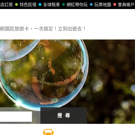
飯店訂房
特色民宿
全球租車
網紅帶你玩
玩樂地圖
會員帳戶
刷國民旅遊卡，一次搞定！立刻出遊去！
搜 尋