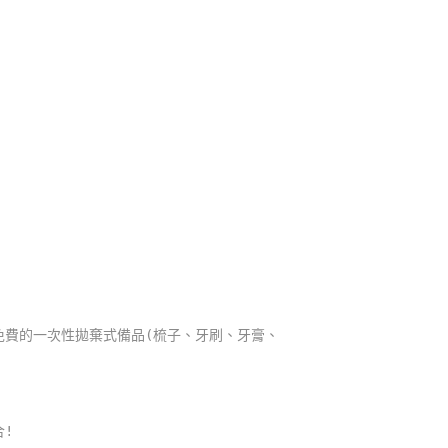
供免費的一次性拋棄式備品(梳子、牙刷、牙膏、
!