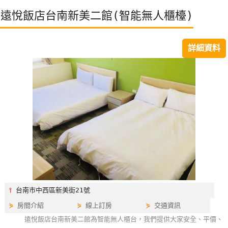
特
遠悅飯店台南新美二館(智能無人櫃檯)
色
民
詳細資料
宿
全
球
租
車
網
紅
帶
⫯
台南市中西區新美街21號
你
玩
⋟
房間介紹
⋟
線上訂房
⋟
交通資訊
遠悅飯店台南新美二館為智能無人櫃台，我們提供大家安全、平價、