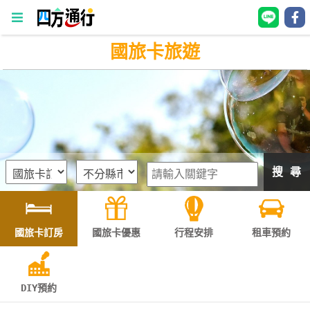
國旅卡旅遊
四
方
通
行
訂
房
搜 尋
台
灣
訂
國旅卡訂房
國旅卡優惠
行程安排
租車預約
房
直接跟飯店訂房
HOT
DIY預約