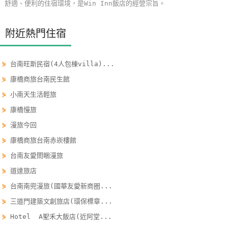
舒適、便利的住宿環境，是Win Inn飯店的經營宗旨。
玩
樂
附近熱門住宿
地
圖
⋟
台南旺斯民宿(4人包棟villa)...
顧
⋟
康橋商旅台南民生館
客
⋟
小南天生活輕旅
服
務
⋟
康橋慢旅
⋟
漫旅今回
⋟
康橋商旅台南赤崁樓館
顧
客
⋟
台南友愛閤睏漫旅
滿
⋟
道達旅店
意
⋟
台南南兜漫旅(國華友愛新商圈...
度
⋟
三道門建築文創旅店(環保標章...
⋟
Hotel A聖禾大飯店(近阿堂...
訂