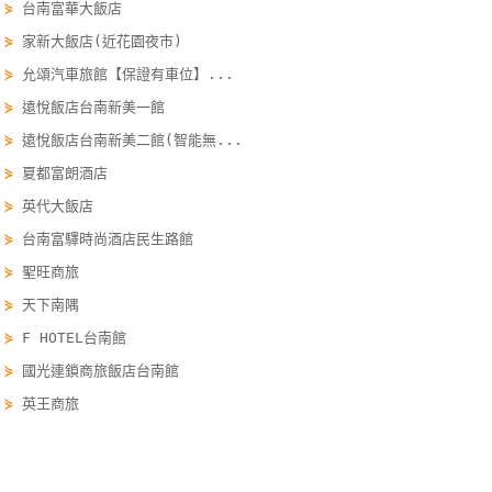
⋟
台南富華大飯店
單
⋟
家新大飯店(近花園夜市)
管
⋟
允頌汽車旅館【保證有車位】...
理
⋟
遠悅飯店台南新美一館
⋟
遠悅飯店台南新美二館(智能無...
會
⋟
夏都富朗酒店
員
帳
⋟
英代大飯店
戶
⋟
台南富驛時尚酒店民生路館
⋟
聖旺商旅
⋟
天下南隅
客
服
⋟
F HOTEL台南館
聯
⋟
國光連鎖商旅飯店台南館
絡
⋟
英王商旅
單
Line
國旅卡訂房 travelercard.easytravel.com.tw/order