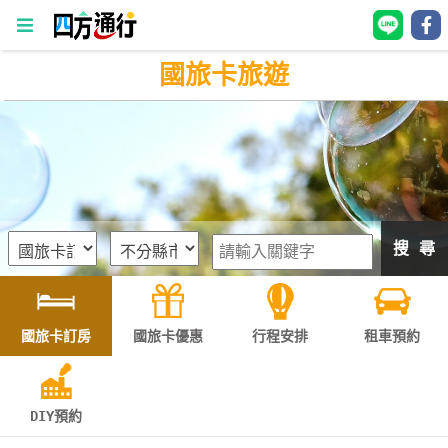
國旅卡旅遊
四
方
通
行
訂
房
搜 尋
台
灣
訂
國旅卡訂房
國旅卡優惠
行程安排
租車預約
房
直接跟飯店訂房
HOT
DIY預約