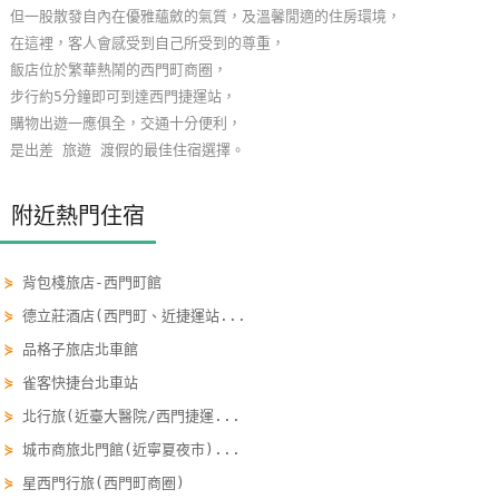
但一股散發自內在優雅蘊斂的氣質，及溫馨閒適的住房環境，
玩
在這裡，客人會感受到自己所受到的尊重，
樂
飯店位於繁華熱鬧的西門町商圈，
地
步行約5分鐘即可到達西門捷運站，
圖
購物出遊一應俱全，交通十分便利，
是出差 旅遊 渡假的最佳住宿選擇。
顧
客
服
附近熱門住宿
務
⋟
背包棧旅店-西門町館
顧
⋟
德立莊酒店(西門町、近捷運站...
客
⋟
品格子旅店北車館
滿
⋟
雀客快捷台北車站
意
⋟
北行旅(近臺大醫院/西門捷運...
度
⋟
城市商旅北門館(近寧夏夜市)...
⋟
星西門行旅(西門町商圈)
訂