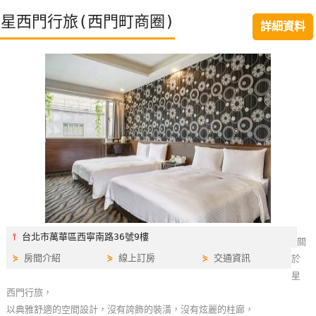
特
星西門行旅(西門町商圈)
詳細資料
色
民
宿
全
球
租
車
網
紅
⫯
台北市萬華區西寧南路36號9樓
關
帶
⋟
房間介紹
⋟
線上訂房
⋟
交通資訊
於
你
星
玩
西門行旅，
以典雅舒適的空間設計，沒有誇飾的裝潢，沒有炫麗的柱廊，