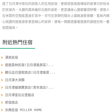
達了日月潭中居住的邵族人的在地民宿，更將邵族逐鹿傳說的故事巧妙結合
玩
於民宿內，大廳的森林曼妙白鹿的身影，更是讓身心靈都獲得舒暢，使旅人
樂
在休閒的空間能置身於其中，亦可在寧靜的陽台上遠眺湖景景觀，客房內精
地
心挑選的逐鹿身影更是細心的安排，使每一間都透露著逐鹿的過程別有一番
圖
悠閒風味。
顧
客
附近熱門住宿
服
務
⋟
湧泉民宿
⋟
逐鹿森林民宿(日月潭風景區)...
顧
⋟
觀日品月渡假旅店(日月潭風景...
客
⋟
日月潭大淶閣
滿
⋟
日月潭貓頭鷹旅店(青年旅店)...
意
度
⋟
日月潭皇后古堡飯店
⋟
原宿旅店
⋟
米樂民宿 MILLER HOME
訂