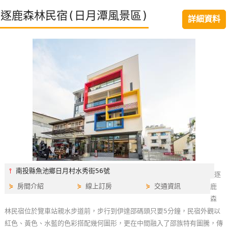
特
逐鹿森林民宿(日月潭風景區)
詳細資料
色
民
宿
全
球
租
車
網
紅
⫯
南投縣魚池鄉日月村水秀街56號
逐
帶
⋟
房間介紹
⋟
線上訂房
⋟
交通資訊
鹿
你
森
玩
林民宿位於覽車站親水步道前，步行到伊達邵碼頭只要5分鐘，民宿外觀以
紅色、黃色、水藍的色彩搭配幾何圖形，更在中間融入了邵族特有圖騰，傳