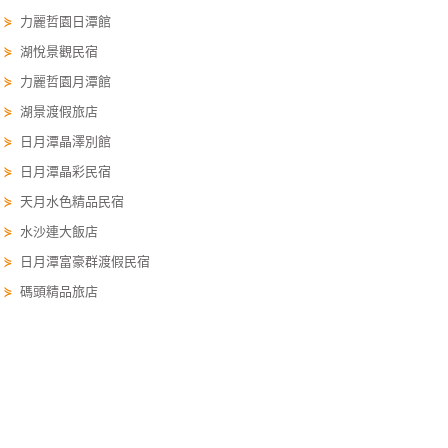
單
⋟
力麗哲園日潭館
管
⋟
湖悅景觀民宿
理
⋟
力麗哲園月潭館
⋟
湖景渡假旅店
會
⋟
日月潭晶澤別館
員
⋟
日月潭晶彩民宿
帳
⋟
天月水色精品民宿
戶
⋟
水沙連大飯店
⋟
日月潭富豪群渡假民宿
客
⋟
碼頭精品旅店
服
聯
絡
國旅卡訂房 travelercard.easytravel.com.tw/order
單
國旅卡訂房
國旅卡優惠
行程安排
租車預約
DIY預約
Line