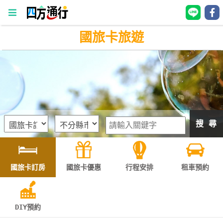
國旅卡旅遊
四
方
通
行
訂
房
搜 尋
台
灣
訂
國旅卡訂房
國旅卡優惠
行程安排
租車預約
房
直接跟飯店訂房
HOT
DIY預約