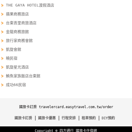
⋟
THE GAYA HOTEL渡假酒店
線
上
⋟
蘋果商務旅店
客
⋟
台東峇里商旅酒店
服
⋟
金龍商務旅館
⋟
旅行家商務會館
紅
⋟
凱旋會館
利
⋟
曉民宿
查
⋟
凱旋星光酒店
詢
⋟
鮪魚家族飯店台東館
⋟
成功66民宿
訂
房
Q&A
國旅卡訂房 travelercard.easytravel.com.tw/order
國旅卡訂房
國旅卡優惠
行程安排
租車預約
DIY預約
國
旅
Copyright ©
四方通行
國旅卡住宿網