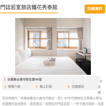
特
門廷若室旅店鐵花秀泰館
詳細資料
色
民
宿
全
球
租
車
網
紅
⫯
台東縣台東市新生路96號
台
帶
⋟
房間介紹
⋟
線上訂房
⋟
交通資訊
東
你
鐵
玩
花村商圈內，有棟承載悠久歲月的旅店，從5-60年代開始在台東舊火車站
前服務的金安旅社、君安旅店，到現在的門廷若室，一甲子歲月痕跡，見證