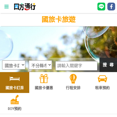
國旅卡旅遊
四
方
通
行
訂
房
搜 尋
台
灣
訂
國旅卡訂房
國旅卡優惠
行程安排
租車預約
房
直接跟飯店訂房
HOT
DIY預約