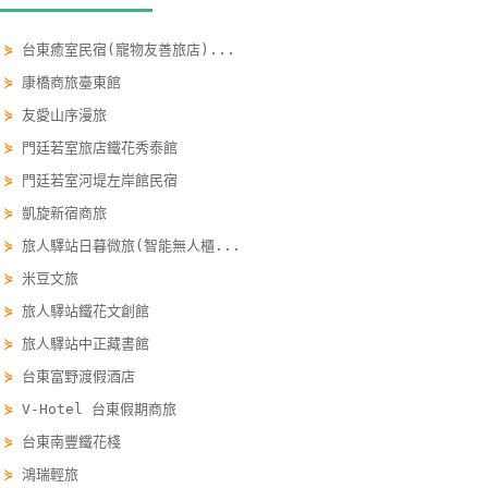
單
管
⋟
台東癒室民宿(寵物友善旅店)...
理
⋟
康橋商旅臺東館
⋟
友愛山序漫旅
⋟
門廷若室旅店鐵花秀泰館
會
員
⋟
門廷若室河堤左岸館民宿
帳
⋟
凱旋新宿商旅
戶
⋟
旅人驛站日暮微旅(智能無人櫃...
⋟
米豆文旅
客
⋟
旅人驛站鐵花文創館
服
⋟
旅人驛站中正藏書館
聯
⋟
台東富野渡假酒店
絡
單
⋟
V-Hotel 台東假期商旅
⋟
台東南豐鐵花棧
⋟
鴻瑞輕旅
Line