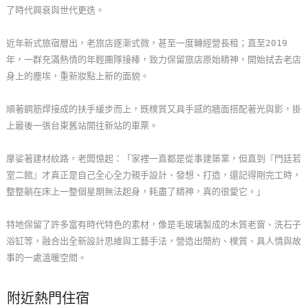
了時代興衰與世代更迭。
玩
樂
近年新式旅宿層出，老旅店逐漸式微，甚至一度轉經營長租；直至2019
地
年，一群充滿熱情的年輕團隊接棒，致力保留旅店原始精神，開始拭去老店
圖
身上的塵埃，重新妝點上新的面貌。
顧
順著鋼筋焊接成的扶手緩步而上，既樸質又具手感的牆面搭配著光與影，掛
客
上最後一張台東舊站開往新站的車票。
服
務
摩娑著建材紋路，老闆憶起：「家裡一直都是從事建築業，但直到『門廷若
室二館』才真正是自己全心全力親手設計、發想、打造，還記得剛完工時，
整整躺在床上一整個星期無法起身，耗盡了精神，真的很愛它。」
顧
客
特地保留了許多富有時代特色的素材，像是毛玻璃製成的木質老窗、洗石子
滿
浴缸等，融合出全新設計思維與工藝手法，營造出簡約、樸質、具人情與故
意
事的一處溫暖空間。
度
附近熱門住宿
訂