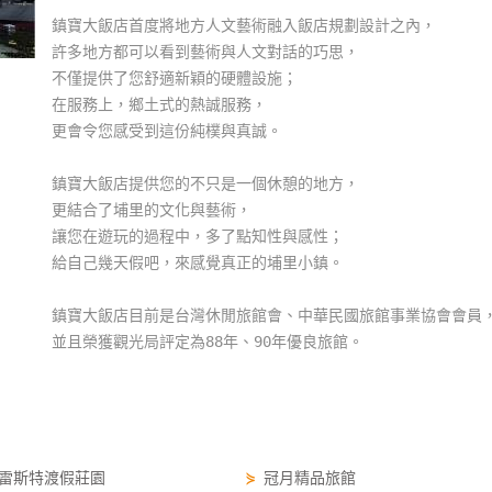
鎮寶大飯店首度將地方人文藝術融入飯店規劃設計之內，
許多地方都可以看到藝術與人文對話的巧思，
不僅提供了您舒適新穎的硬體設施；
在服務上，鄉土式的熱誠服務，
更會令您感受到這份純樸與真誠。
鎮寶大飯店提供您的不只是一個休憩的地方，
更結合了埔里的文化與藝術，
讓您在遊玩的過程中，多了點知性與感性；
給自己幾天假吧，來感覺真正的埔里小鎮。
鎮寶大飯店目前是台灣休閒旅館會、中華民國旅館事業協會會員
並且榮獲觀光局評定為88年、90年優良旅館。
雷斯特渡假莊園
⋟
冠月精品旅館