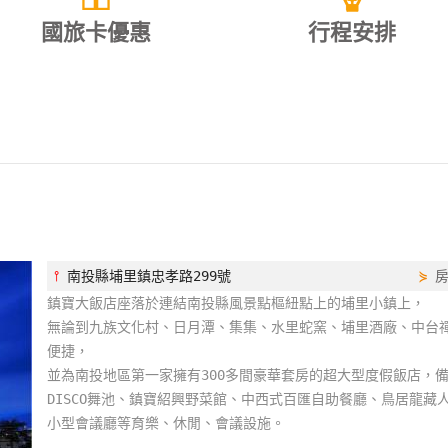
國旅卡優惠
行程安排
⫯
南投縣埔里鎮忠孝路299號
⋟
鎮寶大飯店座落於連結南投縣風景點樞紐點上的埔里小鎮上，
無論到九族文化村、日月潭、集集、水里蛇窯、埔里酒廠、中台
便捷，
並為南投地區第一家擁有300多間豪華套房的超大型度假飯店，備
DISCO舞池、鎮寶紹興野菜館、中西式百匯自助餐廳、鳥居龍藏
小型會議廳等育樂、休閒、會議設施。