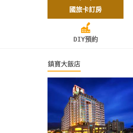
國旅卡訂房
DIY預約
鎮寶大飯店