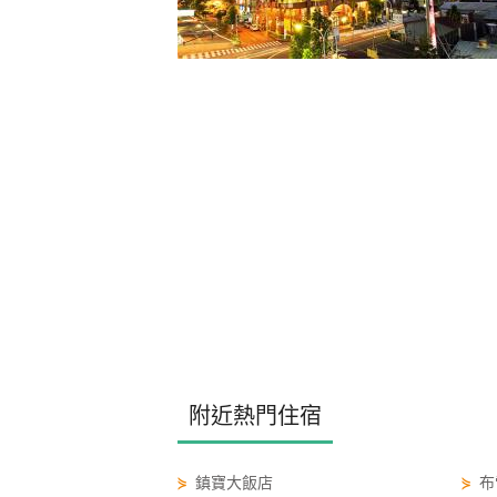
附近熱門住宿
⋟
鎮寶大飯店
⋟
布