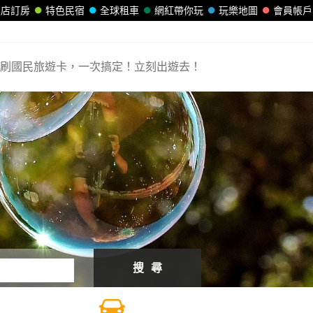
飯店訂房
特色民宿
全球租車
網紅帶你玩
玩樂地圖
會員帳戶
刷國民旅遊卡，一次搞定！立刻出遊去！
搜 尋