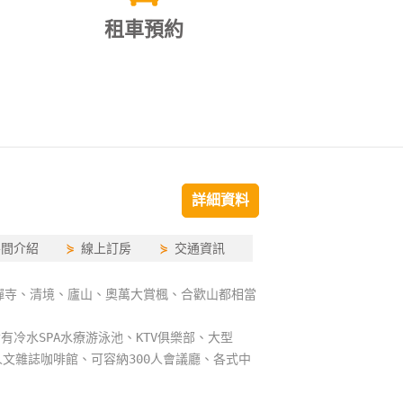
租車預約
詳細資料
房間介紹
⋟
線上訂房
⋟
交通資訊
禪寺、清境、廬山、奧萬大賞楓、合歡山都相當
有冷水SPA水療游泳池、KTV俱樂部、大型
人文雜誌咖啡館、可容納300人會議廳、各式中