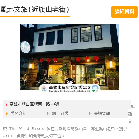
特
風起文旅(近旗山老街)
詳細資料
色
民
宿
全
球
租
車
網
紅
⫯
高雄市旗山區旗南一路30號
風
帶
⋟
房間介紹
⋟
線上訂房
⋟
交通資訊
起
你
文
玩
旅 The Wind Rises 位在高雄地區的旗山區，靠近旗山老街，提供
WiFi（免費）和免費私人停車位。