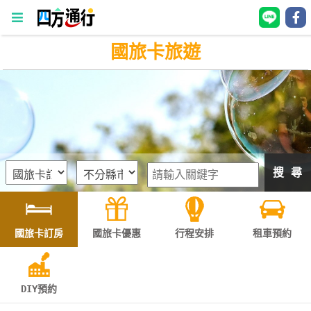
國旅卡旅遊
四
方
通
行
訂
房
搜 尋
台
灣
訂
國旅卡訂房
國旅卡優惠
行程安排
租車預約
房
直接跟飯店訂房
HOT
DIY預約