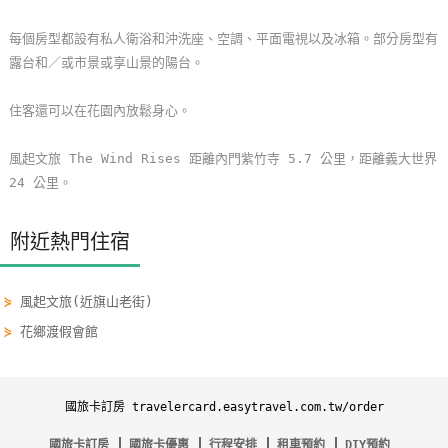
玩
每個房型都設有私人衛浴和沖洗座、空調、平面電視以及冰箱。部分房型有
樂
露台和／或市景或享山景的陽台。
地
圖
住客還可以在花園內放鬆身心。
顧
風起文旅 The Wind Rises 距離內門紫竹寺 5.7 公里，距離義大世界
客
24 公里。
服
務
附近熱門住宿
顧
⋟
風起文旅(近旗山老街)
客
滿
⋟
花鄉渡假會館
意
度
國旅卡訂房 travelercard.easytravel.com.tw/order
訂
國旅卡訂房
國旅卡優惠
行程安排
租車預約
DIY預約