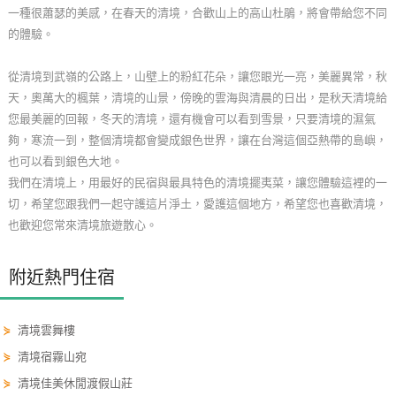
一種很蕭瑟的美感，在春天的清境，合歡山上的高山杜鵑，將會帶給您不同
玩
的體驗。
樂
地
從清境到武嶺的公路上，山壁上的粉紅花朵，讓您眼光一亮，美麗異常，秋
圖
天，奧萬大的楓葉，清境的山景，傍晚的雲海與清晨的日出，是秋天清境給
您最美麗的回報，冬天的清境，還有機會可以看到雪景，只要清境的濕氣
顧
夠，寒流一到，整個清境都會變成銀色世界，讓在台灣這個亞熱帶的島嶼，
客
也可以看到銀色大地。
服
我們在清境上，用最好的民宿與最具特色的清境擺夷菜，讓您體驗這裡的一
務
切，希望您跟我們一起守護這片淨土，愛護這個地方，希望您也喜歡清境，
也歡迎您常來清境旅遊散心。
顧
客
附近熱門住宿
滿
意
⋟
清境雲舞樓
度
⋟
清境宿霧山宛
⋟
清境佳美休閒渡假山莊
訂