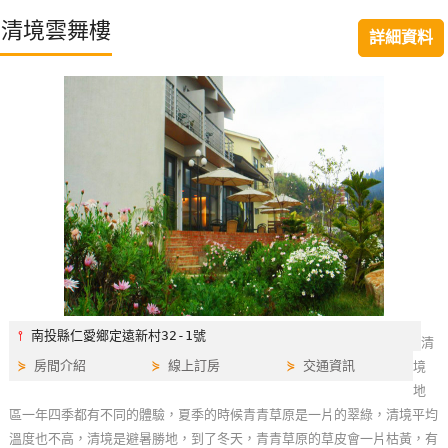
特
清境雲舞樓
詳細資料
色
民
宿
全
球
租
車
網
紅
⫯
南投縣仁愛鄉定遠新村32-1號
清
帶
⋟
房間介紹
⋟
線上訂房
⋟
交通資訊
境
你
地
玩
區一年四季都有不同的體驗，夏季的時候青青草原是一片的翠綠，清境平均
溫度也不高，清境是避暑勝地，到了冬天，青青草原的草皮會一片枯黃，有