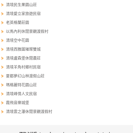
⋟
清境民生果園山莊
單
管
⋟
清境愛立家旅遊民宿
理
⋟
老英格蘭莊園
⋟
以馬內利休閒景觀渡假村
⋟
清境空中花園
會
員
⋟
清境西雅圖璀璨雙城
帳
⋟
清境盧森堡休閒農莊
戶
⋟
清境羊角村鄉村民宿
⋟
夏都夢幻山林渡假山莊
客
⋟
瑪格麗特花園山莊
服
⋟
清境峰情人文民宿
聯
⋟
霞飛音樂城堡
絡
單
⋟
清境雲之瀑休閒景觀渡假村
Line