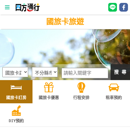
國旅卡旅遊
四
方
通
行
訂
房
搜 尋
台
灣
訂
國旅卡訂房
國旅卡優惠
行程安排
租車預約
房
直接跟飯店訂房
HOT
DIY預約