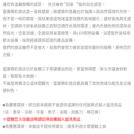
讓您有溫馨酣暢的感受， 充分擁有”回家 ”般的自在感受。
玩
富康精彩旅店是一家綠建築；綠建築的意義在於強調人與自然環境的共存，
樂
而不是一味的開發，其結果造成地球溫室效應的氣候變化；建材皆為再生建
地
材，空調與冷卻系統採獨立控制空調符合環保需求；屋內外顏色明亮環保自
圖
然採光，空氣流通；全面採用省電燈管，與LED照明設備，浴室配件皆採用
節水設備，採用經過環保認證的產品設備。
顧
我們的旅店雖然不是很大，但我們會努力做到並提供最好的服務！期待您的
客
光臨。
服
務
富康精彩旅店位於板橋江子翠捷運站附近，麥當勞隔壁、新北市議會斜對
面，緊鄰各大商圈。
不論是商務洽公或休閒觀光，富康精彩旅店都具備了其他地域功能性及交通
顧
便利性。
客
滿
●為響應環保，即日起本館將不會提供或陳列任何拋棄式個人盥洗用品
意
(註：香皂、牙刷、牙膏、梳子、浴帽、刮鬍刀、棉花棒)
度
※提醒您入住飯店時請記得自備個人盥洗用品
●為響應環保，本飯店不提供停車位，請多利用大眾運輸工具
訂