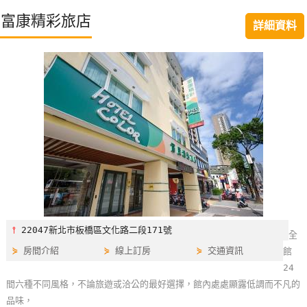
特
富康精彩旅店
詳細資料
色
民
宿
全
球
租
車
網
紅
⫯
22047新北市板橋區文化路二段171號
全
帶
⋟
房間介紹
⋟
線上訂房
⋟
交通資訊
館
你
24
玩
間六種不同風格，不論旅遊或洽公的最好選擇，館內處處顯露低調而不凡的
品味，