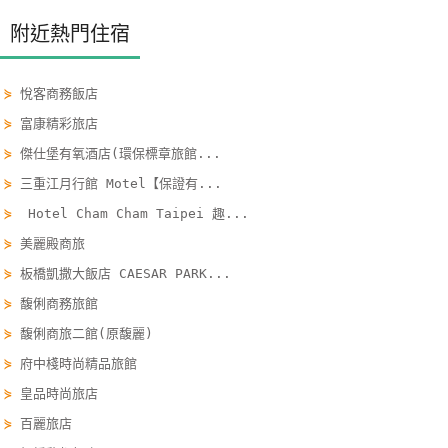
單
附近熱門住宿
管
理
⋟
悅客商務飯店
⋟
富康精彩旅店
會
⋟
傑仕堡有氧酒店(環保標章旅館...
員
⋟
三重江月行館 Motel【保證有...
帳
戶
⋟
Hotel Cham Cham Taipei 趣...
⋟
美麗殿商旅
⋟
板橋凱撒大飯店 CAESAR PARK...
客
服
⋟
馥俐商務旅館
聯
⋟
馥俐商旅二館(原馥麗)
絡
⋟
府中棧時尚精品旅館
單
⋟
皇品時尚旅店
⋟
百麗旅店
Line