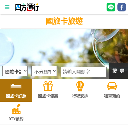
國旅卡旅遊
四
方
通
行
訂
房
搜 尋
台
灣
訂
國旅卡訂房
國旅卡優惠
行程安排
租車預約
房
直接跟飯店訂房
HOT
DIY預約