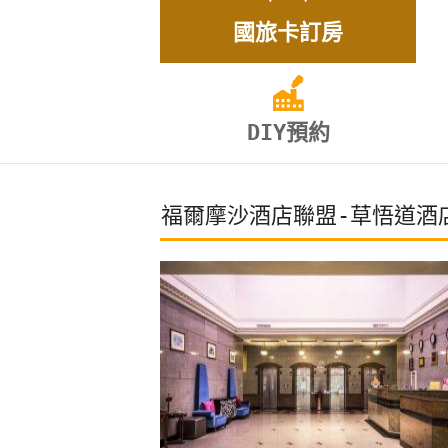
國旅卡訂房
DIY預約
福爾摩沙酒店聯盟-草悟道酒