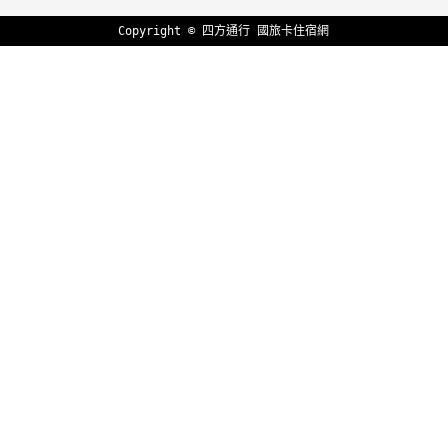
作
Copyright ©
四方通行
國旅卡住宿網
廠
商
合
作
旅
伴
計
劃
商
品
宣
傳