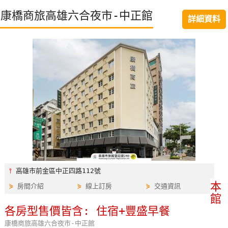
特
康橋商旅高雄六合夜市-中正館
詳細資料
色
民
宿
全
球
租
車
網
紅
⫯
高雄市前金區中正四路112號
帶
本
⋟
房間介紹
⋟
線上訂房
⋟
交通資訊
你
館
玩
各房型售價皆含: 住宿+豐盛早餐
康橋商旅高雄六合夜市-中正館