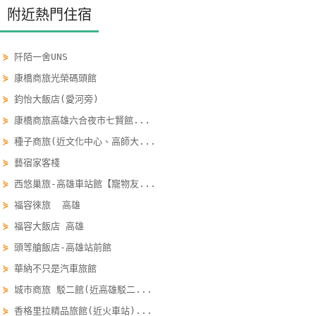
附近熱門住宿
線
上
客
⋟
阡陌一舍UNS
服
⋟
康橋商旅光榮碼頭館
⋟
鈞怡大飯店(愛河旁)
紅
⋟
康橋商旅高雄六合夜市七賢館...
利
⋟
種子商旅(近文化中心、高師大...
查
⋟
藝宿家客棧
詢
⋟
西悠巢旅-高雄車站館【寵物友...
⋟
福容徠旅 高雄
訂
⋟
福容大飯店 高雄
房
Q&A
⋟
頭等艙飯店-高雄站前館
⋟
華納不只是汽車旅館
⋟
城市商旅 駁二館(近高雄駁二...
國
⋟
香格里拉精品旅館(近火車站)...
旅