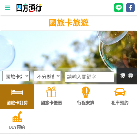
國旅卡旅遊
四
方
通
行
訂
房
搜 尋
台
灣
訂
國旅卡訂房
國旅卡優惠
行程安排
租車預約
房
直接跟飯店訂房
HOT
DIY預約