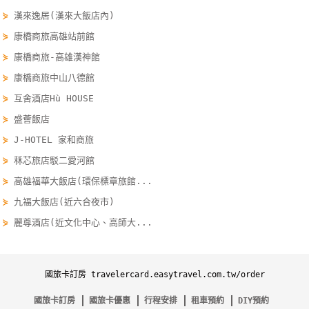
卡
⋟
漢來逸居(漢來大飯店內)
訂
⋟
康橋商旅高雄站前館
房
⋟
康橋商旅-高雄漢神館
⋟
康橋商旅中山八德館
請
⋟
互舍酒店Hù HOUSE
款
⋟
盛薈飯店
收
⋟
J-HOTEL 家和商旅
據
⋟
秝芯旅店駁二愛河館
合
⋟
高雄福華大飯店(環保標章旅館...
作
⋟
九福大飯店(近六合夜市)
提
⋟
麗尊酒店(近文化中心、高師大...
案
飯
國旅卡訂房 travelercard.easytravel.com.tw/order
店
國旅卡訂房
國旅卡優惠
行程安排
租車預約
DIY預約
合