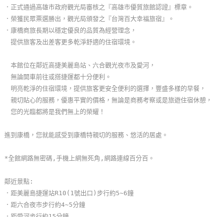
．正式通過高雄市政府觀光局審核之『高雄市優質旅館認證』標章。
玩
．榮獲民眾票選勝出，觀光局頒發之『台灣百大幸福旅宿』。
樂
．康橋商旅長期以穩定優良的品質為經營理念，
地
提供旅客及出差客更多乾淨舒適的住宿環境。
圖
本館位在鄰近高捷美麗島站、六合觀光夜市及愛河，
顧
無論開車前往或搭捷運都十分便利。
客
明亮乾淨的住宿環境，提供旅客更安全便利的選擇，豐盛多樣的早餐，
服
親切貼心的服務，優惠平實的價格，無論是商務考察或是旅遊住宿休憩，
務
您的光臨都將是我們無上的榮耀！
進到康橋，您就能感受到康橋特親切的服務、悠活的居處。
顧
客
*全館網路無密碼,手機上網無死角,網路連線百分百。
滿
意
鄰近景點:
度
．距美麗島捷運站R10(1號出口)步行約5~6鐘
．距六合夜市步行約4~5分鐘
訂
．距愛河步行約15分鐘