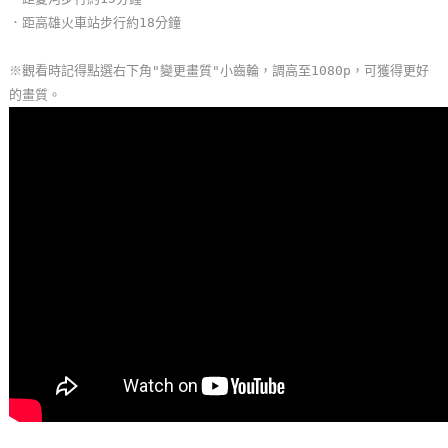
單
．距高雄火車站步行約18分鐘
管
理
※觀看時記得點選右下角"變更畫質"小齒輪，調高至1080p，可獲得更好
的畫質。
會
員
帳
戶
客
服
聯
絡
單
Line