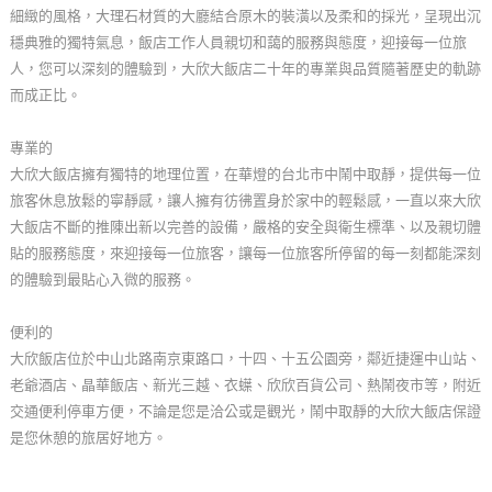
細緻的風格，大理石材質的大廳結合原木的裝潢以及柔和的採光，呈現出沉
玩
穩典雅的獨特氣息，飯店工作人員親切和藹的服務與態度，迎接每一位旅
樂
人，您可以深刻的體驗到，大欣大飯店二十年的專業與品質隨著歷史的軌跡
地
而成正比。
圖
專業的
顧
大欣大飯店擁有獨特的地理位置，在華燈的台北市中鬧中取靜，提供每一位
客
旅客休息放鬆的寧靜感，讓人擁有彷彿置身於家中的輕鬆感，一直以來大欣
服
大飯店不斷的推陳出新以完善的設備，嚴格的安全與衛生標準、以及親切體
務
貼的服務態度，來迎接每一位旅客，讓每一位旅客所停留的每一刻都能深刻
的體驗到最貼心入微的服務。
顧
便利的
客
大欣飯店位於中山北路南京東路口，十四、十五公園旁，鄰近捷運中山站、
滿
老爺酒店、晶華飯店、新光三越、衣蠂、欣欣百貨公司、熱鬧夜市等，附近
意
交通便利停車方便，不論是您是洽公或是觀光，鬧中取靜的大欣大飯店保證
度
是您休憩的旅居好地方。
訂