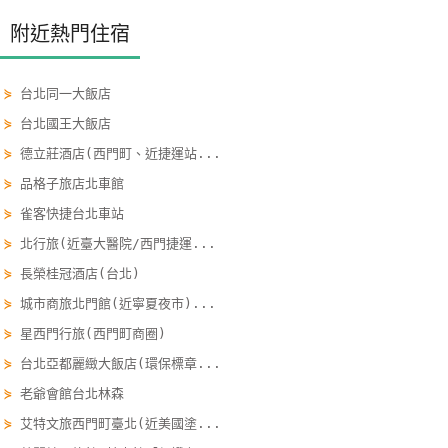
單
附近熱門住宿
管
理
⋟
台北同一大飯店
⋟
台北國王大飯店
會
⋟
德立莊酒店(西門町、近捷運站...
員
⋟
品格子旅店北車館
帳
戶
⋟
雀客快捷台北車站
⋟
北行旅(近臺大醫院/西門捷運...
⋟
長榮桂冠酒店(台北)
客
服
⋟
城市商旅北門館(近寧夏夜市)...
聯
⋟
星西門行旅(西門町商圈)
絡
⋟
台北亞都麗緻大飯店(環保標章...
單
⋟
老爺會館台北林森
⋟
艾特文旅西門町臺北(近美國塗...
Line