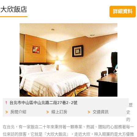
特
大欣飯店
詳細資料
色
民
宿
全
球
租
車
網
紅
⫯
台北市中山區中山北路二段27巷2-2號
歷
帶
⋟
房間介紹
⋟
線上訂房
⋟
交通資訊
史
你
的
玩
在台北，有一家飯店二十年來秉持著一顆專業、熱誠、體貼的心服務著每一
位來訪的旅客，它就是『大欣大飯店』，走近大欣，映入眼簾的是大方優雅