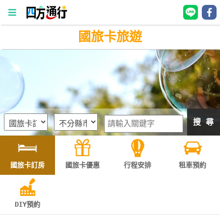
國旅卡旅遊
四
方
通
行
訂
房
搜 尋
台
灣
訂
國旅卡訂房
國旅卡優惠
行程安排
租車預約
房
直接跟飯店訂房
HOT
DIY預約