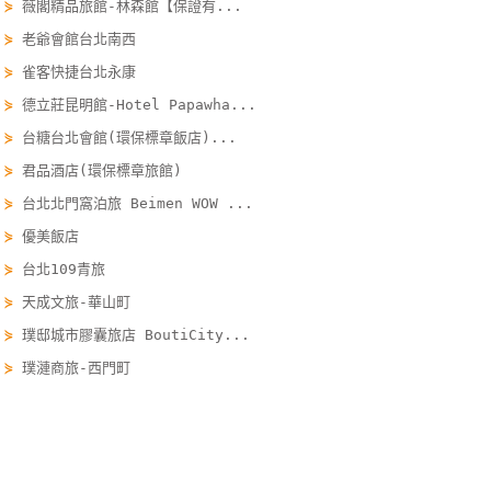
⋟
薇閣精品旅館-林森館【保證有...
線
⋟
老爺會館台北南西
上
⋟
雀客快捷台北永康
客
服
⋟
德立莊昆明館-Hotel Papawha...
⋟
台糖台北會館(環保標章飯店)...
⋟
君品酒店(環保標章旅館)
紅
利
⋟
台北北門窩泊旅 Beimen WOW ...
查
⋟
優美飯店
詢
⋟
台北109青旅
⋟
天成文旅-華山町
訂
⋟
璞邸城市膠囊旅店 BoutiCity...
房
⋟
璞漣商旅-西門町
Q&A
國旅卡訂房 travelercard.easytravel.com.tw/order
國
旅