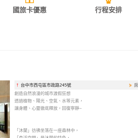
國旅卡優惠
行程安排
⫯
台中市西屯區市政路245號
⋟
創造自然浪漫的城市渡假狂想
透過植物、陽光、空氣、水等元素，
讓身體、心靈徹底釋放，回復寧靜~
「沐蘭」彷彿坐落在一座森林中，
「森活空間」是沐蘭的特色，