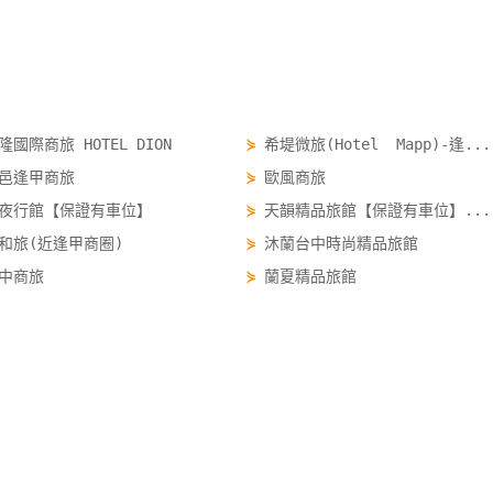
隆國際商旅 HOTEL DION
⋟
希堤微旅(Hotel Mapp)-逢...
邑逢甲商旅
⋟
歐風商旅
夜行館【保證有車位】
⋟
天韻精品旅館【保證有車位】...
和旅(近逢甲商圈)
⋟
沐蘭台中時尚精品旅館
中商旅
⋟
蘭夏精品旅館
樂商務旅館【寵物友善旅店...
⋟
竹林雅緻商務汽車旅館
國旅卡訂房 travelercard.easytravel.com.tw/order
國旅卡訂房
國旅卡優惠
行程安排
租車預約
DIY預約
Copyright ©
四方通行
國旅卡住宿網