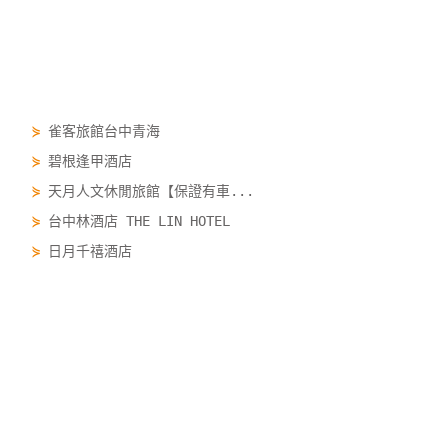
⋟
雀客旅館台中青海
⋟
碧根逢甲酒店
⋟
天月人文休閒旅館【保證有車...
⋟
台中林酒店 THE LIN HOTEL
⋟
日月千禧酒店
⋟
威尼斯汽車旅館