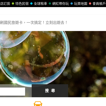
飯店訂房
特色民宿
全球租車
網紅帶你玩
玩樂地圖
會員帳戶
刷國民旅遊卡，一次搞定！立刻出遊去！
搜 尋