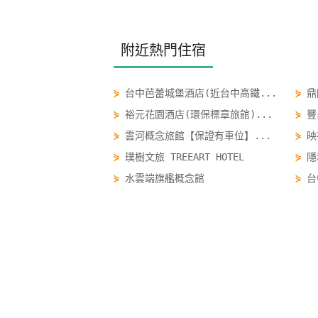
附近熱門住宿
⋟
台中芭蕾城堡酒店(近台中高鐵...
⋟
鼎
⋟
裕元花園酒店(環保標章旅館)...
⋟
豐
⋟
雲河概念旅館【保證有車位】...
⋟
映
⋟
璞樹文旅 TREEART HOTEL
⋟
隱
⋟
水雲端旗艦概念館
⋟
台
⋟
台中福華大飯店
⋟
合