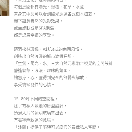
每個房間都有陽光、綠樹、花草、水意.....
置身其中您可以看到陽光透過各式樹木植栽，
灑下趣意盎然的光影效果，
或坐或臥或是SPA泡湯，
都是您最幸福的享受。
落羽松林環繞、Villa式的南國風情，
創造出自然浪漫的城市渡假狂想。
「空氣、陽光、水」三大自然元素融合視覺的空間設計，
營造奢華、浪漫、趣味的氛圍，
讓您身、心、靈得到完全的舒暢與解放，
享受慵懶隨性的心情。
15-80坪不同的空間裡，
除了有私人泳池的房型設計，
透過大片的透明玻璃望出去，
有著寧靜致遠的意境。
「沐蘭」提供了隨時可以度假的最佳私人空間。