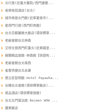
⋟
北行旅(近臺大醫院/西門捷運...
單
⋟
長榮桂冠酒店(台北)
管
理
⋟
城市商旅北門館(近寧夏夜市)...
⋟
星西門行旅(西門町商圈)
⋟
台北亞都麗緻大飯店(環保標章...
會
⋟
老爺會館台北林森
員
帳
⋟
艾特文旅西門町臺北(近美國塗...
戶
⋟
薇閣精品旅館-林森館【保證有...
⋟
老爺會館台北南西
客
⋟
雀客快捷台北永康
服
⋟
德立莊昆明館-Hotel Papawha...
聯
⋟
台糖台北會館(環保標章飯店)...
絡
⋟
君品酒店(環保標章旅館)
單
⋟
台北北門窩泊旅 Beimen WOW ...
⋟
優美飯店
Line