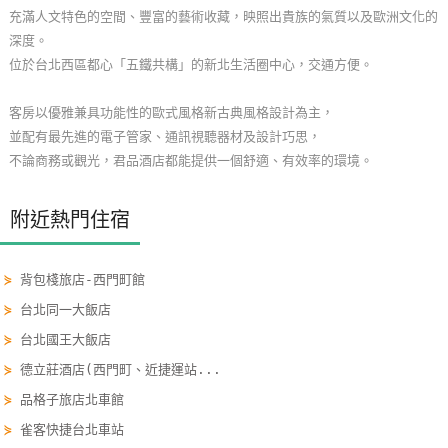
充滿人文特色的空間、豐富的藝術收藏，映照出貴族的氣質以及歐洲文化的
玩
深度。
樂
位於台北西區都心「五鐵共構」的新北生活圈中心，交通方便。
地
圖
客房以優雅兼具功能性的歐式風格新古典風格設計為主，
並配有最先進的電子管家、通訊視聽器材及設計巧思，
顧
不論商務或觀光，君品酒店都能提供一個舒適、有效率的環境。
客
服
務
附近熱門住宿
⋟
背包棧旅店-西門町館
顧
客
⋟
台北同一大飯店
滿
⋟
台北國王大飯店
意
⋟
德立莊酒店(西門町、近捷運站...
度
⋟
品格子旅店北車館
⋟
雀客快捷台北車站
訂