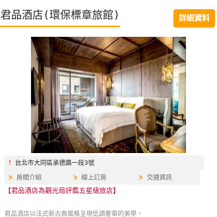
特
君品酒店(環保標章旅館)
詳細資料
色
民
宿
全
球
租
車
網
紅
⫯
台北市大同區承德路一段3號
帶
⋟
房間介紹
⋟
線上訂房
⋟
交通資訊
你
【君品酒店為觀光局評鑑五星級旅店】
玩
君品酒店以法式新古典風格呈現低調奢華的美學，