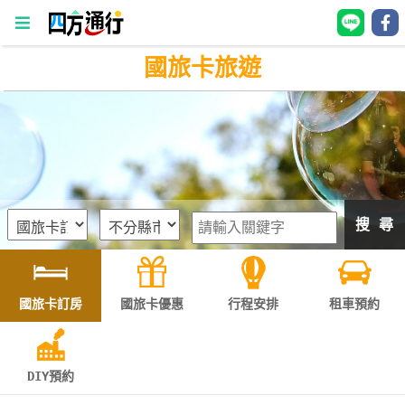
國旅卡旅遊
四
方
通
行
訂
房
搜 尋
台
灣
訂
國旅卡訂房
國旅卡優惠
行程安排
租車預約
房
直接跟飯店訂房
HOT
DIY預約