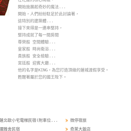
開始施展起奇妙的魔法...
開始，人們紛紛駐足於此討論著，
這特別的建築體...
接下來得是一連串堅持，
堅持成就了每一間房間
尊榮般 空間體驗...
皇家般 時尚衛浴...
貴族般 安全檢驗...
宮廷般 迎賓大廳...
他的名字是KING，為您打造頂級的蓮城渡假享受。
甦醒著屬於您的國王陛下。
蓮北歐小宅電梯民宿(附車位...
⋟
微停宿旅
瀾雅舍民宿
⋟
奇萊大飯店