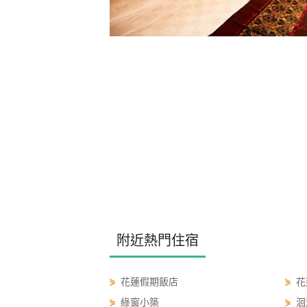
附近熱門住宿
⋟
花蓮假期飯店
⋟
花
⋟
綠窗小築
⋟
洄