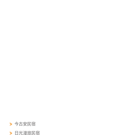
⋟
今古安民宿
⋟
日光漫旅民宿