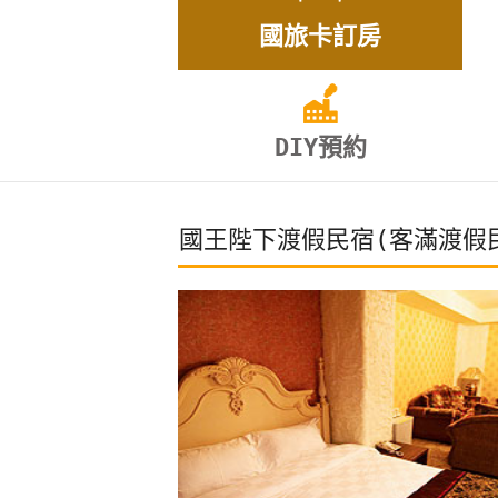
國旅卡訂房
DIY預約
國王陛下渡假民宿(客滿渡假