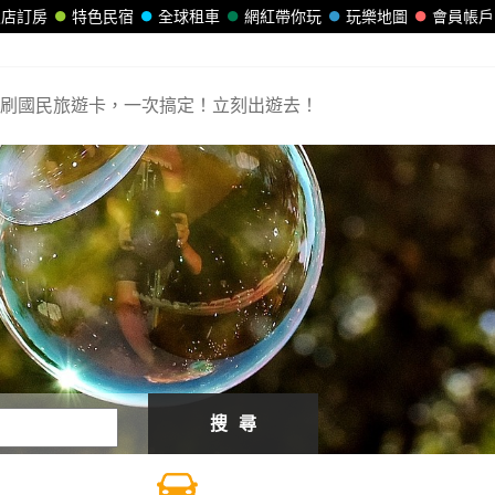
飯店訂房
特色民宿
全球租車
網紅帶你玩
玩樂地圖
會員帳戶
刷國民旅遊卡，一次搞定！立刻出遊去！
搜 尋