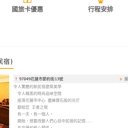
國旅卡優惠
行程安排
民宿)
⫯
97049花蓮市節約街13號
⋟
令人驚艷的新民宿建築美學
令人稱羨的時尚品味空間
座落花蓮市中心 盡擁寶石般的光芒
獻給您 王者之宿
有一天，有一個人。
開始，想要改變人們心目中民宿的記憶...
在花蓮的核心鬧區，