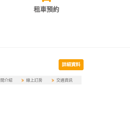
租車預約
詳細資料
房間介紹
⋟
線上訂房
⋟
交通資訊