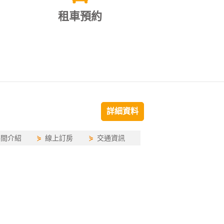
租車預約
詳細資料
房間介紹
⋟
線上訂房
⋟
交通資訊
，