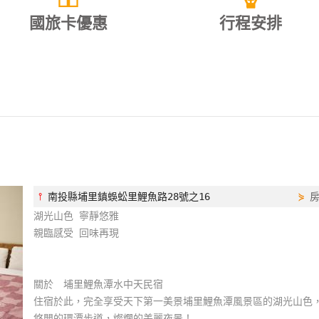
國旅卡優惠
行程安排
⫯
南投縣埔里鎮蜈蚣里鯉魚路28號之16
⋟
湖光山色 寧靜悠雅
親臨感受 回味再現
關於 埔里鯉魚潭水中天民宿
住宿於此，完全享受天下第一美景埔里鯉魚潭風景區的湖光山色
悠閒的環潭步道，燦爛的美麗夜景！