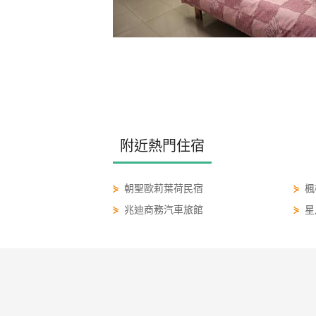
附近熱門住宿
⋟
朝聖歐莉葉荷民宿
⋟
楓
⋟
兆迪商務汽車旅館
⋟
星