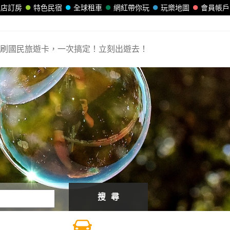
飯店訂房
特色民宿
全球租車
網紅帶你玩
玩樂地圖
會員帳戶
刷國民旅遊卡，一次搞定！立刻出遊去！
搜 尋