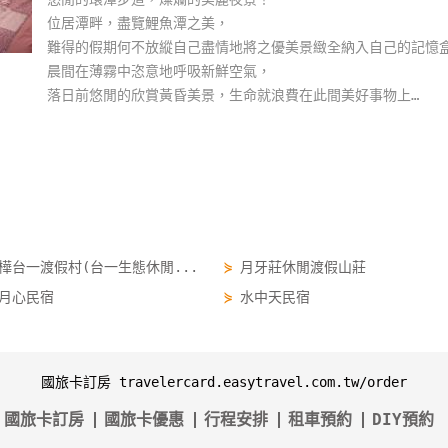
位居潭畔，盡覽鯉魚潭之美，
難得的假期何不放縱自己盡情地將之優美景緻全納入自己的記憶盒
晨間在薄霧中恣意地呼吸新鮮空氣，
落日前悠閒的欣賞黃昏美景，生命就浪費在此間美好事物上…
樺台一渡假村(台一生態休閒...
⋟
月牙莊休閒渡假山莊
月心民宿
⋟
水中天民宿
國旅卡訂房 travelercard.easytravel.com.tw/order
國旅卡訂房
國旅卡優惠
行程安排
租車預約
DIY預約