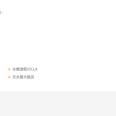
~
⋟
水鄉渡假VILLA
⋟
天水蓮大飯店