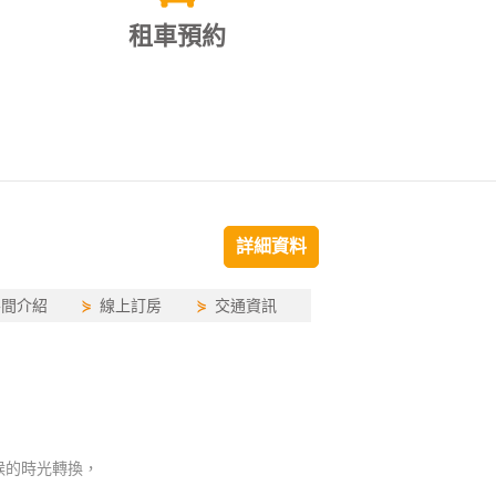
租車預約
詳細資料
房間介紹
⋟
線上訂房
⋟
交通資訊
候的時光轉換，