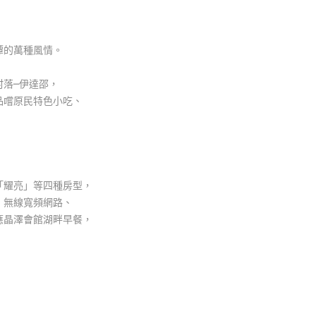
潭的萬種風情。
村落─伊達邵，
品嚐原民特色小吃、
「耀亮」等四種房型，
、無線寬頻網路、
應晶澤會館湖畔早餐，