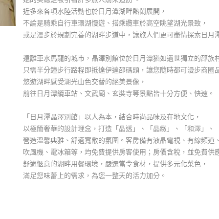
近多來各項水陸活動也於日月潭湖畔熱鬧展開，
不論是騎乘自行車環湖慢遊、搭乘纜車於高空眺望湖光景致，
或是漫步於規劃完善的湖畔步道中，讓旅人們更可盡情探索日月
遠離車水馬龍的城市，晶澤別館位於日月潭猶如遺世獨立的邵族
只需半分鐘步行路程即抵達伊達邵碼頭，讓您隨時都可漫步商圈
悠遊湖畔感受湖光山色交替的絕美景像，
前往日月潭纜車站、文武廟、玄奘寺等景點皆十分方便、快速。
「日月潭晶澤別館」以人為本，結合時尚品味及在地文化，
以極簡奢華的設計理念，打造「晶透」、「晶緻」、「和澤」、
營造溫馨典雅、舒適寬敞的氛圍。客房備有液晶電視、有線頻道
吹風機、電冰箱等，均免費提供房客使用；房價含稅，並免費供
舒適愜意的湖畔用餐環境，嚴選當令食材，提供多元化菜色，
滿足您味蕾上的需求，為您一整天的活力加分。