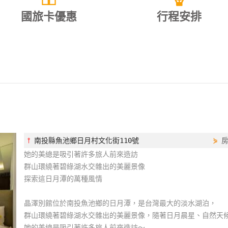
國旅卡優惠
行程安排
⫯
南投縣魚池鄉日月村文化街110號
⋟
她的美總是吸引著許多旅人前來造訪
群山環繞著碧綠湖水交雜出的美麗景像
探索這日月潭的萬種風情
晶澤別館位於南投魚池鄉的日月潭，是台灣最大的淡水湖泊，
群山環繞著碧綠湖水交雜出的美麗景像，隨著日月晨星、自然天
她的美總是吸引著許多旅人前來造訪～