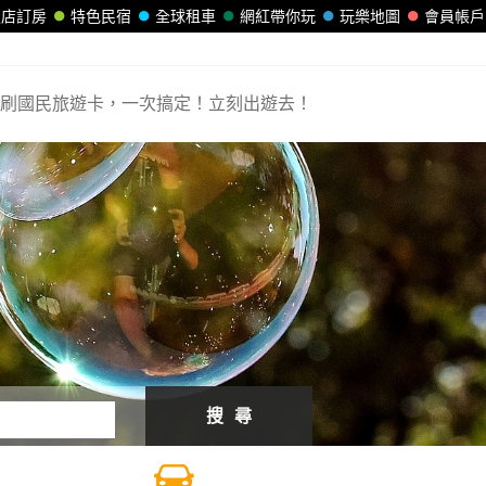
飯店訂房
特色民宿
全球租車
網紅帶你玩
玩樂地圖
會員帳戶
刷國民旅遊卡，一次搞定！立刻出遊去！
搜 尋