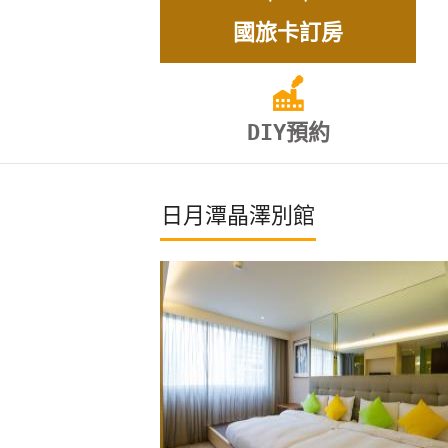
國旅卡訂房
DIY預約
日月潭晶澤別館