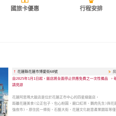
國旅卡優惠
行程安排
⫯
花蓮縣花蓮市博愛街68號
⋟
自2025年1月1日起，飯店將全面停止供應免費之一次性備品 
請見諒
花蓮阿思瑪大飯店是位於花蓮正市中心的四星級飯店，
距離花蓮美食(公正包子、包心粉圓、廟口紅茶、鵝肉先生)與花
強夜市)，原住民一條街、石藝大街、花蓮文化創意產業園區等僅