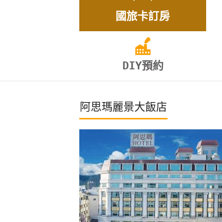
國旅卡訂房
DIY預約
阿思瑪麗景大飯店