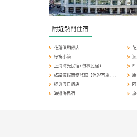
附近熱門住宿
⋟
花蓮假期飯店
⋟
花
⋟
綠窗小築
⋟
洄
⋟
上海時光民宿(包棟民宿)
⋟
F
⋟
旅路渡假商務旅館【保證有車...
⋟
康
⋟
經典假日飯店
⋟
阿
⋟
海邊海民宿
⋟
旅