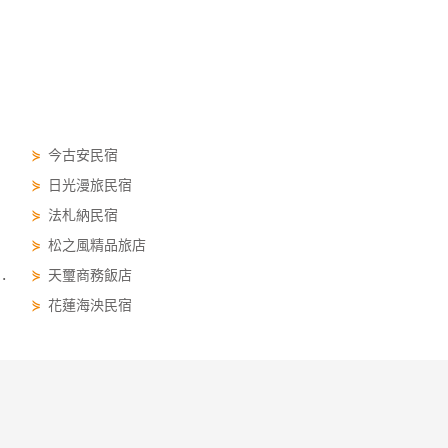
⋟
今古安民宿
⋟
日光漫旅民宿
⋟
法札納民宿
⋟
松之風精品旅店
.
⋟
天璽商務飯店
⋟
花蓮海泱民宿