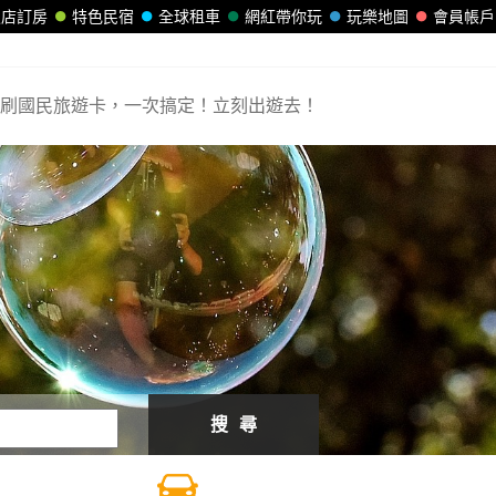
飯店訂房
特色民宿
全球租車
網紅帶你玩
玩樂地圖
會員帳戶
刷國民旅遊卡，一次搞定！立刻出遊去！
搜 尋