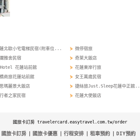
蓮北歐小宅電梯民宿(附車位...
⋟
微停宿旅
瀾雅舍民宿
⋟
奇萊大飯店
 Hotel 花蓮站前館
⋟
花蓮東岸行旅
橋商旅花蓮站前館
⋟
女王萬歲民宿
思瑪麗景大飯店
⋟
捷絲旅Just.Sleep花蓮中正館..
行者之家民宿
⋟
花蓮大使飯店
國旅卡訂房 travelercard.easytravel.com.tw/order
國旅卡訂房
國旅卡優惠
行程安排
租車預約
DIY預約