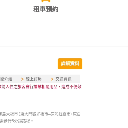
租車預約
詳細資料
房間介紹
⋟
線上訂房
⋟
交通資訊
，敬請入住之旅客自行攜帶相關用品，造成不便敬
蓮最大夜市(東大門觀光夜市—原彩虹夜市+原自
需步行5分鐘路程。