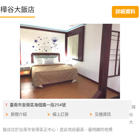
特
樺谷大飯店
詳細資料
色
民
宿
全
球
租
車
網
紅
⫯
臺南市安南區海佃路一段254號
樺
帶
⋟
房間介紹
⋟
線上訂房
⋟
交通資訊
谷
你
大
玩
飯店位於台南市安南區正中心，是此地段最高、最明顯的地標