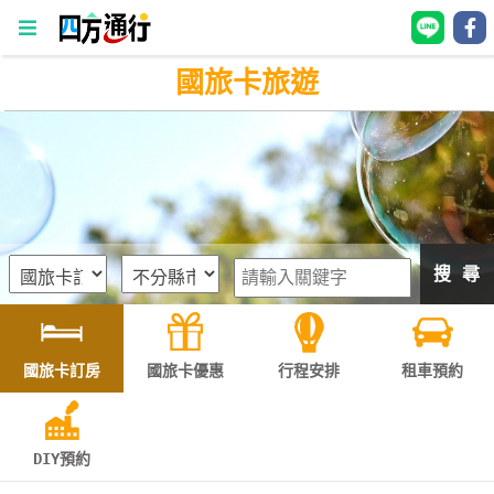
國旅卡旅遊
四
方
通
行
訂
房
搜 尋
台
灣
訂
國旅卡訂房
國旅卡優惠
行程安排
租車預約
房
直接跟飯店訂房
HOT
DIY預約