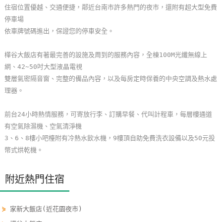
住宿位置優越、交通便捷，鄰近台南市許多熱門的夜市，還附有超大型免費
玩
停車場
樂
依車牌號碼進出，保證您的停車安全。
地
圖
樺谷大飯店有著最完善的設施及周到的服務內容，全棟100M光纖無線上
網、42~50吋大型液晶電視
顧
雙層氣密隔音窗、完整的備品內容，以及每房定時保養的中央空調及熱水處
客
理器。
服
務
前台24小時熱情服務，可寄放行李、訂購早餐、代叫計程車，每層樓通道
有空氣除濕機、空氣清淨機
3、6、8樓小吧檯附有冷熱水飲水機，9樓頂自助免費洗衣設備以及50元投
顧
幣式烘乾機。
客
滿
意
附近熱門住宿
度
⋟
家新大飯店(近花園夜市)
訂