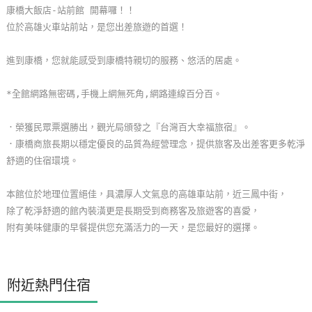
康橋大飯店-站前館 開幕囉！！
玩
位於高雄火車站前站，是您出差旅遊的首選！
樂
地
進到康橋，您就能感受到康橋特親切的服務、悠活的居處。
圖
*全館網路無密碼,手機上網無死角,網路連線百分百。
顧
客
．榮獲民眾票選勝出，觀光局頒發之『台灣百大幸福旅宿』。
服
．康橋商旅長期以穩定優良的品質為經營理念，提供旅客及出差客更多乾淨
務
舒適的住宿環境。
本館位於地理位置絕佳，具濃厚人文氣息的高雄車站前，近三鳳中街，
顧
除了乾淨舒適的館內裝潢更是長期受到商務客及旅遊客的喜愛，
客
附有美味健康的早餐提供您充滿活力的一天，是您最好的選擇。
滿
意
度
附近熱門住宿
訂