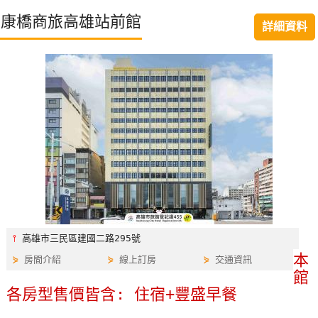
特
康橋商旅高雄站前館
詳細資料
色
民
宿
全
球
租
車
網
紅
⫯
高雄市三民區建國二路295號
帶
本
⋟
房間介紹
⋟
線上訂房
⋟
交通資訊
你
館
玩
各房型售價皆含: 住宿+豐盛早餐