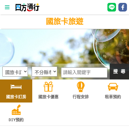
國旅卡旅遊
四
方
通
行
訂
房
搜 尋
台
灣
訂
國旅卡訂房
國旅卡優惠
行程安排
租車預約
房
直接跟飯店訂房
HOT
DIY預約