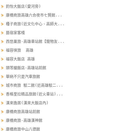
單
⋟
鈞怡大飯店(愛河旁)
管
⋟
康橋商旅高雄六合夜市七賢館...
理
⋟
種子商旅(近文化中心、高師大...
⋟
藝宿家客棧
會
⋟
西悠巢旅-高雄車站館【寵物友...
員
⋟
福容徠旅 高雄
帳
⋟
福容大飯店 高雄
戶
⋟
頭等艙飯店-高雄站前館
⋟
華納不只是汽車旅館
客
⋟
城市商旅 駁二館(近高雄駁二...
服
⋟
香格里拉精品旅館(近火車站)...
聯
絡
⋟
漢來逸居(漢來大飯店內)
單
⋟
康橋商旅高雄站前館
⋟
康橋商旅-高雄漢神館
⋟
康橋商旅中山八德館
Line