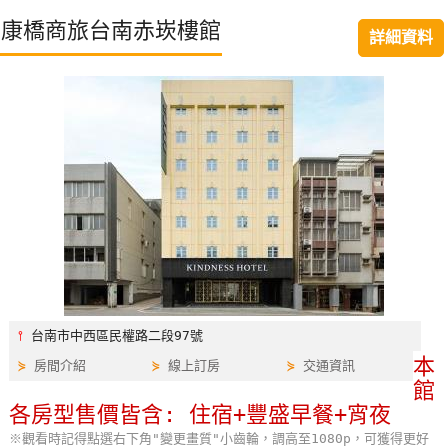
特
康橋商旅台南赤崁樓館
詳細資料
色
民
宿
全
球
租
車
網
紅
⫯
台南市中西區民權路二段97號
帶
本
⋟
房間介紹
⋟
線上訂房
⋟
交通資訊
你
館
玩
各房型售價皆含: 住宿+豐盛早餐+宵夜
※觀看時記得點選右下角"變更畫質"小齒輪，調高至1080p，可獲得更好