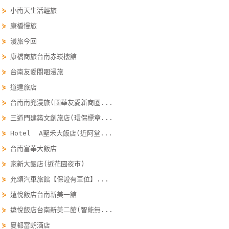
線
⋟
小南天生活輕旅
上
⋟
康橋慢旅
客
⋟
漫旅今回
服
⋟
康橋商旅台南赤崁樓館
⋟
台南友愛閤睏漫旅
紅
⋟
道達旅店
利
⋟
台南南兜漫旅(國華友愛新商圈...
查
⋟
三道門建築文創旅店(環保標章...
詢
⋟
Hotel A聖禾大飯店(近阿堂...
⋟
台南富華大飯店
訂
⋟
家新大飯店(近花園夜市)
房
Q&A
⋟
允頌汽車旅館【保證有車位】...
⋟
遠悅飯店台南新美一館
⋟
遠悅飯店台南新美二館(智能無...
國
⋟
夏都富朗酒店
旅