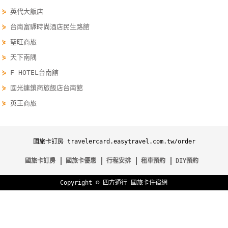
卡
⋟
英代大飯店
訂
⋟
台南富驛時尚酒店民生路館
房
⋟
聖旺商旅
⋟
天下南隅
請
⋟
F HOTEL台南館
款
⋟
國光連鎖商旅飯店台南館
收
⋟
英王商旅
據
合
作
國旅卡訂房 travelercard.easytravel.com.tw/order
提
國旅卡訂房
國旅卡優惠
行程安排
租車預約
DIY預約
案
Copyright ©
四方通行
國旅卡住宿網
飯
店
合