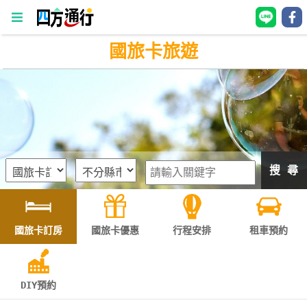
國旅卡旅遊
四
方
通
行
訂
房
搜 尋
台
灣
訂
國旅卡訂房
國旅卡優惠
行程安排
租車預約
房
直接跟飯店訂房
HOT
DIY預約