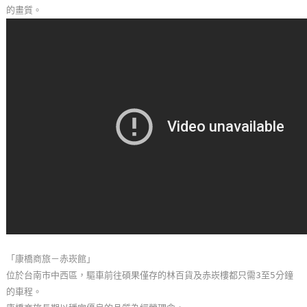
的畫質。
玩
樂
地
圖
顧
客
服
務
顧
客
滿
意
度
「康橋商旅－赤崁館」
位於台南市中西區，驅車前往碩果僅存的林百貨及赤崁樓都只需3至5分鐘
的車程。
訂