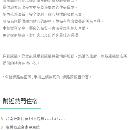
康橋商旅長期以穩定優良的品質為經營理念，
單
提供旅客及出差客更多乾淨舒適的住宿環境。
管
館內乾淨清新，安全便利，細心熱忱的服務人員，
理
隨時為您提供親切貼心的服務，並備有豐盛營養的美味早餐，
本館營業至今，優良的品質一直深受眾多網友喜愛，
更是家庭旅遊、背包客以及出差客最佳的選擇
會
員
帳
進到康橋，您就能感受到康橋特親切的服務、悠活的居處、以及康橋飯店所
戶
提供的特有在地小吃。
*全館網路無密碼,手機上網無死角,網路連線百分百。
客
服
聯
附近熱門住宿
絡
單
⋟
台南旺斯民宿(4人包棟villa)...
⋟
康橋商旅台南民生館
Line