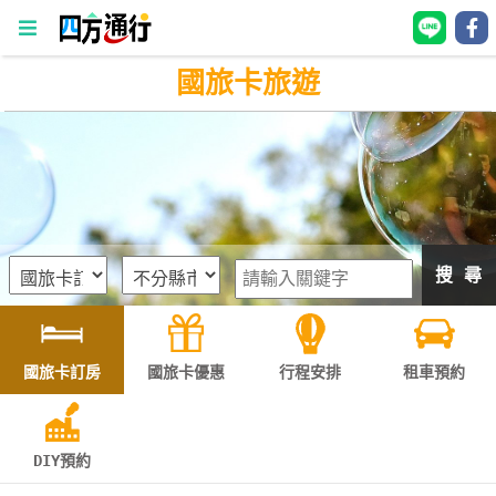
國旅卡旅遊
四
方
通
行
訂
房
搜 尋
台
灣
訂
國旅卡訂房
國旅卡優惠
行程安排
租車預約
房
直接跟飯店訂房
HOT
DIY預約