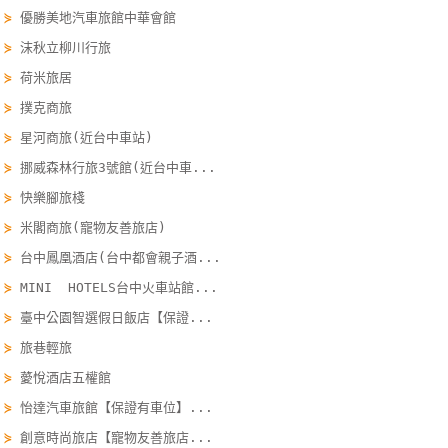
⋟
優勝美地汽車旅館中華會館
線
上
⋟
沫秋立柳川行旅
客
⋟
荷米旅居
服
⋟
撲克商旅
⋟
星河商旅(近台中車站)
紅
⋟
挪威森林行旅3號館(近台中車...
利
⋟
快樂腳旅棧
查
⋟
米閣商旅(寵物友善旅店)
詢
⋟
台中鳳凰酒店(台中都會親子酒...
⋟
MINI HOTELS台中火車站館...
訂
⋟
臺中公園智選假日飯店【保證...
房
⋟
旅巷輕旅
Q&A
⋟
薆悅酒店五權館
⋟
怡達汽車旅館【保證有車位】...
國
⋟
創意時尚旅店【寵物友善旅店...
旅