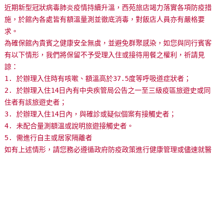
近期新型冠狀病毒肺炎疫情持續升溫，西苑旅店竭力落實各項防疫措
玩
施，於館內各處皆有額溫量測並徹底消毒，對飯店人員亦有嚴格要
樂
求。
地
為確保館內貴賓之健康安全無虞，並避免群聚感染，如您與同行賓客
圖
有以下情形，我們將保留不予受理入住或接待用餐之權利，祈請見
諒：
顧
1. 於辦理入住時有咳嗽、額溫高於37.5度等呼吸道症狀者；
客
2. 於辦理入住14日內有中央疾管局公告之一至三級疫區旅遊史或同
服
住者有該旅遊史者；
務
3. 於辦理入住14日內，與確診或疑似個案有接觸史者；
4. 未配合量測額溫或說明旅遊接觸史者。
5. 需進行自主或居家隔離者
顧
如有上述情形，請您務必遵循政府防疫政策進行健康管理或儘速就醫
客
滿
意
度
訂