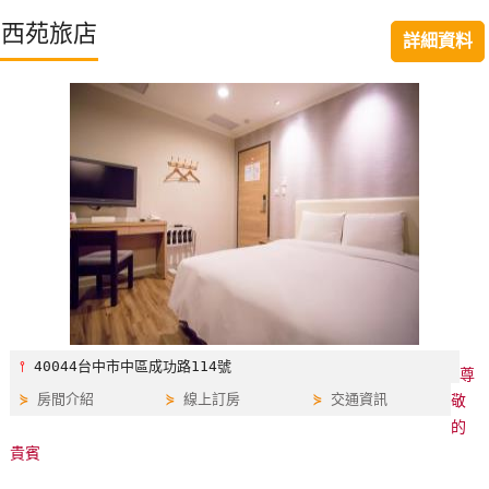
特
西苑旅店
詳細資料
色
民
宿
全
球
租
車
網
紅
⫯
40044台中市中區成功路114號
尊
帶
⋟
房間介紹
⋟
線上訂房
⋟
交通資訊
敬
你
的
玩
貴賓