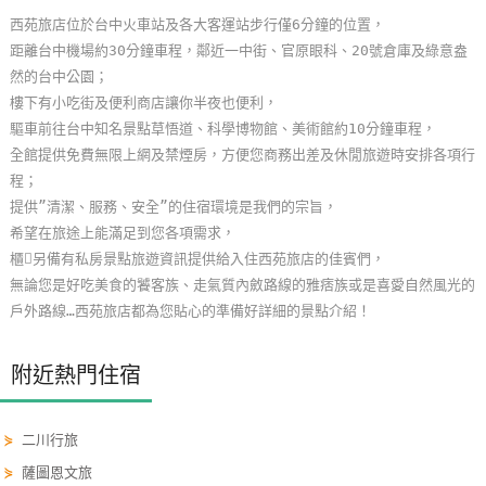
單
西苑旅店位於台中火車站及各大客運站步行僅6分鐘的位置，
管
距離台中機場約30分鐘車程，鄰近一中街、官原眼科、20號倉庫及綠意盎
理
然的台中公園；
樓下有小吃街及便利商店讓你半夜也便利，
驅車前往台中知名景點草悟道、科學博物館、美術館約10分鐘車程，
會
全館提供免費無限上網及禁煙房，方便您商務出差及休閒旅遊時安排各項行
員
程；
帳
提供”清潔、服務、安全”的住宿環境是我們的宗旨，
戶
希望在旅途上能滿足到您各項需求，
櫃另備有私房景點旅遊資訊提供給入住西苑旅店的佳賓們，
無論您是好吃美食的饕客族、走氣質內斂路線的雅痞族或是喜愛自然風光的
客
戶外路線…西苑旅店都為您貼心的準備好詳細的景點介紹！
服
聯
附近熱門住宿
絡
單
⋟
二川行旅
⋟
薩圖恩文旅
Line