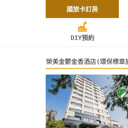
國旅卡訂房
DIY預約
榮美金鬱金香酒店(環保標章