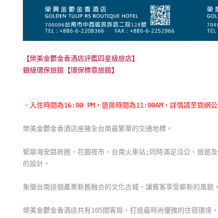
【榮美金鬱金香酒店評鑑四星級旅店】
銀級環保旅館【環保標章旅館】
．入住時間為16:00 PM，退房時間為11:00AM，詳情請至官網
榮美金鬱金香酒店座擁全台南最繁華的交通地標。
緊鄰海安路商圈、花園夜市、台南火車站;同時滿足洽公、旅遊
的設計。
象徵台南這個產業新舊融合的文化古城，讓賓客享受嶄新的風貌
榮美金鬱金香酒店共有105間客房，打造最時尚優雅的住宿環境