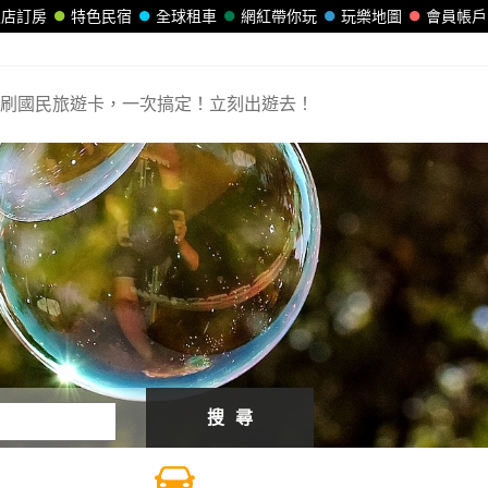
飯店訂房
特色民宿
全球租車
網紅帶你玩
玩樂地圖
會員帳戶
刷國民旅遊卡，一次搞定！立刻出遊去！
搜 尋