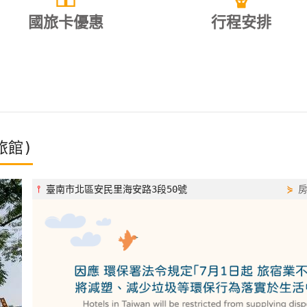
國旅卡優惠
行程安排
旅館)
⫯
臺南市北區安民里海安路3段50號
⋟