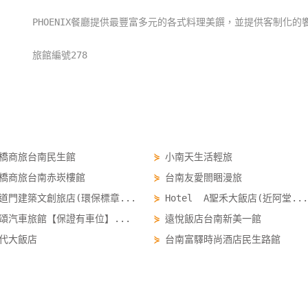
PHOENIX餐廳提供最豐富多元的各式料理美饌，並提供客制化的
旅館編號278
橋商旅台南民生館
⋟
小南天生活輕旅
橋商旅台南赤崁樓館
⋟
台南友愛閤睏漫旅
道門建築文創旅店(環保標章...
⋟
Hotel A聖禾大飯店(近阿堂...
頌汽車旅館【保證有車位】...
⋟
遠悅飯店台南新美一館
代大飯店
⋟
台南富驛時尚酒店民生路館
 HOTEL台南館
⋟
國光連鎖商旅飯店台南館