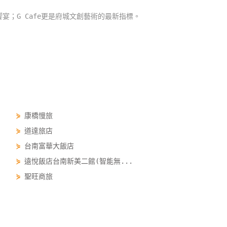
饗宴；G Cafe更是府城文創藝術的最新指標。
⋟
康橋慢旅
⋟
道達旅店
⋟
台南富華大飯店
⋟
遠悅飯店台南新美二館(智能無...
⋟
聖旺商旅
⋟
英王商旅