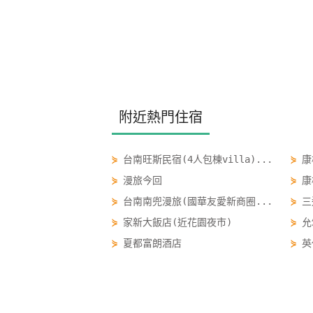
附近熱門住宿
⋟
台南旺斯民宿(4人包棟villa)...
⋟
康
⋟
漫旅今回
⋟
康
⋟
台南南兜漫旅(國華友愛新商圈...
⋟
三
⋟
家新大飯店(近花園夜市)
⋟
允
⋟
夏都富朗酒店
⋟
英
⋟
天下南隅
⋟
F