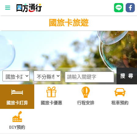
國旅卡旅遊
四
方
通
行
訂
房
搜 尋
台
灣
訂
國旅卡訂房
國旅卡優惠
行程安排
租車預約
房
直接跟飯店訂房
HOT
DIY預約