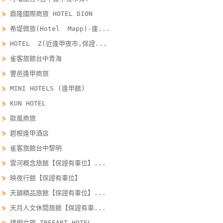
單
⋟
鼎隆國際商旅 HOTEL DION
管
⋟
希堤微旅(Hotel Mapp)-逢...
理
⋟
HOTEL Z(近逢甲夜市,保證...
⋟
雀客旅館台中青海
會
⋟
豐邑逢甲商旅
員
⋟
MINI HOTELS (逢甲館)
帳
⋟
KUN HOTEL
戶
⋟
歐風商旅
⋟
碧根逢甲酒店
客
⋟
雀客旅館台中黎明
服
聯
⋟
雲河概念旅館【保證有車位】...
絡
⋟
映夜行館【保證有車位】
單
⋟
天韻精品旅館【保證有車位】...
⋟
天月人文休閒旅館【保證有車...
Line
⋟
璞樹文旅 TREEART HOTEL