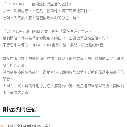
「LA VIDA」 一個擁護快樂生活的旅棧，
玩
融合北歐簡約原木、紐約工藝鐵件、西班牙頂級石材，
樂
低調不失質感，旅人是空間最繽紛的彩色主角。
地
圖
「LA VIDA」源自西班牙文，具有「樂在生活」意涵。
我們提倡，休憩為得是實踐更多的自己，回歸簡單自然生活本質。
顧
不管您來自何方，從LA VIDA重新出發，展開一段有趣的旅程！
客
服
座落在逢甲商圈的豐邑逢甲商旅，擺脫凡俗的束縛，鬧中取靜的享受，洗滌
務
擬一切的分憂。
採用高規格的建築建材；選用別俱心裁的硬體設備，延續你旅途中高層次的
享受。
顧
大理石、實木與鐵件用心打造，擁有台中獨一最先進的智慧型電視，開啟台
客
中住宿旅店新頁！
滿
意
度
附近熱門住宿
訂
⋟
叮噹旅舍(台中逢甲夜市旁)