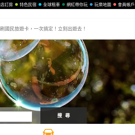
飯店訂房
特色民宿
全球租車
網紅帶你玩
玩樂地圖
會員帳戶
刷國民旅遊卡，一次搞定！立刻出遊去！
搜 尋