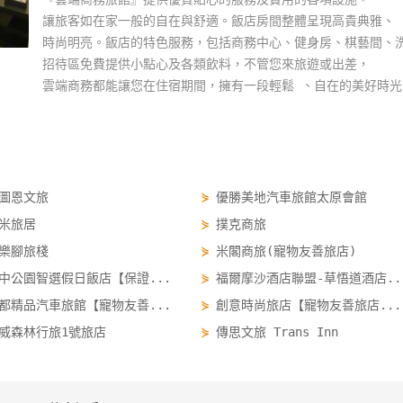
讓旅客如在家一般的自在與舒適。飯店房間整體呈現高貴典雅、
時尚明亮。飯店的特色服務，包括商務中心、健身房、棋藝間、
招待區免費提供小點心及各類飲料，不管您來旅遊或出差，
雲端商務都能讓您在住宿期間，擁有一段輕鬆 、自在的美好時光
圖恩文旅
⋟
優勝美地汽車旅館太原會館
米旅居
⋟
撲克商旅
樂腳旅棧
⋟
米閣商旅(寵物友善旅店)
中公園智選假日飯店【保證...
⋟
福爾摩沙酒店聯盟-草悟道酒店..
都精品汽車旅館【寵物友善...
⋟
創意時尚旅店【寵物友善旅店...
威森林行旅1號旅店
⋟
傳思文旅 Trans Inn