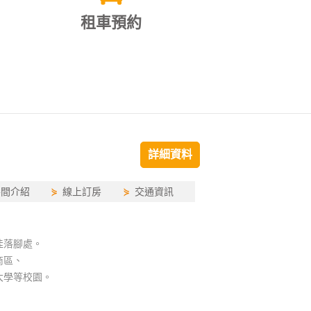
租車預約
詳細資料
房間介紹
⋟
線上訂房
⋟
交通資訊
佳落腳處。
商區、
大學等校園。