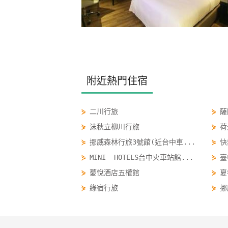
附近熱門住宿
⋟
二川行旅
⋟
薩
⋟
沫秋立柳川行旅
⋟
荷
⋟
挪威森林行旅3號館(近台中車...
⋟
快
⋟
MINI HOTELS台中火車站館...
⋟
臺
⋟
薆悅酒店五權館
⋟
夏
⋟
綠宿行旅
⋟
挪