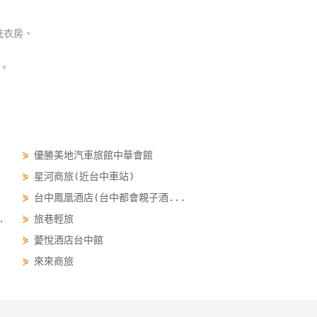
洗衣房、
。
⋟
優勝美地汽車旅館中華會館
⋟
星河商旅(近台中車站)
⋟
台中鳳凰酒店(台中都會親子酒...
.
⋟
旅巷輕旅
⋟
薆悅酒店台中館
⋟
來來商旅