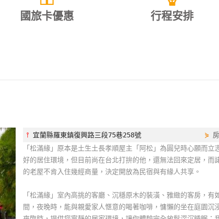
國旅卡優惠
行程安排
⫯
宜蘭縣羅東鎮復興路三段75巷258號
⋟
「松滿緣」原本是土生土長孝順屋主「阿松」為圓兒時心願而立
好的居住環境，但目前尚在台北打拚的他，還無法回來定居，而
的老屋不肯入住幾經商量，決定開放為民宿與有緣人共享。
「松滿緣」室內高挑的客廳、沉穩原木的裝潢、雅緻的客房，有
間，夜晚時，能與親愛家人愜意的喝著咖啡，慵懶的坐在庭園沉
來臨時，提供您寧靜的居家環境，讓你體驗完全放鬆深沉睡眠；