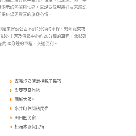
給兩老的熱鬧與忙碌，直說要像親朋好友來般認
便提供您更歡喜的旅遊心情。
鄰羅東運動公園不到2分鐘的車程、緊鄰羅東夜
東鄰冬山河及傳藝中心約20分鐘的車程、北鄰礁
港約30分鐘的車程，交通便利。
⋟
蝶舞境安溜滑梯親子民宿
⋟
樂亞亞奇旅館
⋟
國城大飯店
⋟
水井町休閒館民宿
⋟
田田圈民宿
⋟
松滿緣渡假民宿