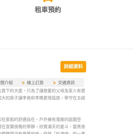
租車預約
詳細資料
房間介紹
⋟
線上訂房
⋟
交通資訊
志買下的大屋，只為了讓慈愛的父母及家人有更
諾大的房子讓李爸和李媽更增孤寂，寧守在五結
如在家般的舒適自在，戶外擁有寬敞的庭園空
浸在宜蘭夜晚的寧靜，欣賞滿天的星斗，當黑夜
我們雖然沒有豪華設施，但是「松滿緣」的一事