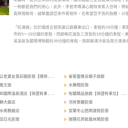
一物都是我們的用心，此外，李爸李媽滿心期待來客入住時，帶
真熱情款待，誠摯邀請您來作客相伴，也希望您不吝的指教，以
「松滿緣」位於國道五號高速公路羅東出口，車程約10分鐘，緊
市約5～10分鐘的車程，西鄰梅花湖及三清宮約10分鐘的車程，
溪溫泉及蘭陽博物館約30分鐘的車程，南鄰蘇澳冷泉及南方澳漁
公老婆友善莊園民宿【環保...
⋟
雀客童媽吉親子旅館
風文旅
⋟
水舞間民宿
却國際溫泉酒店【保證有車...
⋟
怡蘭精品旅館【保證有車位】...
獅大飯店
⋟
河岸景觀民宿
水商務飯店
⋟
宜蘭冬山悠閑渡假民宿
田日光民宿
⋟
微陽花弄歐風休閒民宿