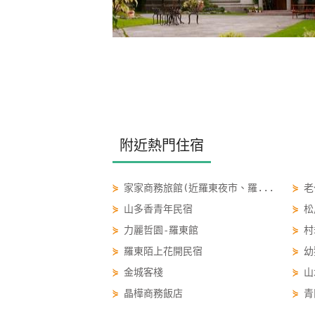
附近熱門住宿
⋟
家家商務旅館(近羅東夜市、羅...
⋟
老
⋟
山多香青年民宿
⋟
松
⋟
力麗哲園-羅東館
⋟
村
⋟
羅東陌上花開民宿
⋟
幼
⋟
金城客棧
⋟
山
⋟
晶樺商務飯店
⋟
青