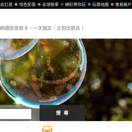
飯店訂房
特色民宿
全球租車
網紅帶你玩
玩樂地圖
會員帳戶
刷國民旅遊卡，一次搞定！立刻出遊去！
搜 尋