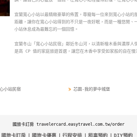
宜蘭寬心小站以最精緻豪華的佈置，尊寵每一位來到寬心小站的
距離，讓你在寬心小站得到的不只是一夜好眠，而是一種悠閒、
小站休息成為最難忘的一個回憶。
宜蘭冬山「寬心小站民宿」鄰近冬山河，以清新檜木香與濃厚人
是高 CP 值的家庭旅遊首選，讓您在木香中享受如家般的自在慢
心小站民宿
⋟
芯園-我的夢中城堡
國旅卡訂房 travelercard.easytravel.com.tw/order
國旅卡訂房
國旅卡優惠
行程安排
租車預約
DIY預約