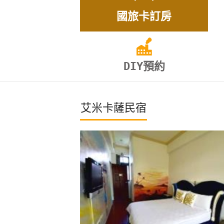
國旅卡訂房
DIY預約
艾米卡薩民宿