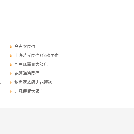
⋟
今古安民宿
⋟
上海時光民宿(包棟民宿)
⋟
阿思瑪麗景大飯店
⋟
花蓮海泱民宿
.
⋟
鮪魚家族飯店花蓮館
⋟
非凡假期大飯店