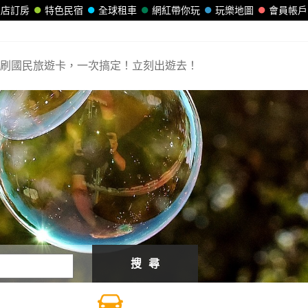
飯店訂房
特色民宿
全球租車
網紅帶你玩
玩樂地圖
會員帳戶
刷國民旅遊卡，一次搞定！立刻出遊去！
搜 尋