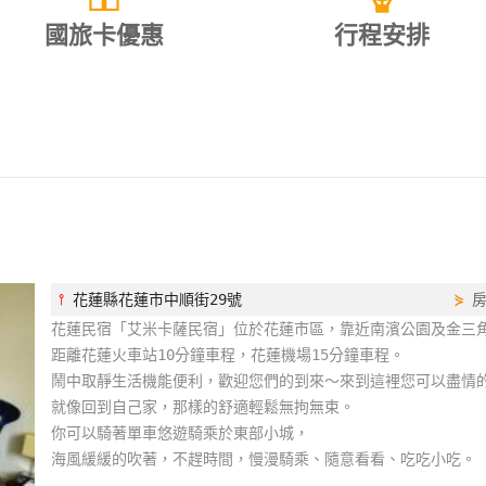
國旅卡優惠
行程安排
⫯
花蓮縣花蓮市中順街29號
⋟
花蓮民宿「艾米卡薩民宿」位於花蓮市區，靠近南濱公園及金三
距離花蓮火車站10分鐘車程，花蓮機場15分鐘車程。
鬧中取靜生活機能便利，歡迎您們的到來～來到這裡您可以盡情
就像回到自己家，那樣的舒適輕鬆無拘無束。
你可以騎著單車悠遊騎乘於東部小城，
海風緩緩的吹著，不趕時間，慢漫騎乘、隨意看看、吃吃小吃。