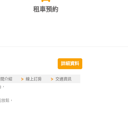
租車預約
詳細資料
房間介紹
⋟
線上訂房
⋟
交通資訊
角，
的放鬆，