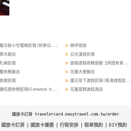
蓮北歐小宅電梯民宿(附車位...
⋟
微停宿旅
萊大飯店
⋟
日光漫旅民宿
札納民宿
⋟
旅路渡假商務旅館【保證有車...
璽商務飯店
⋟
花蓮大使飯店
青橙民宿
⋟
國王陛下渡假民宿(客滿渡假民..
瀾伍德休閒民宿Glenwood b...
⋟
花蓮富野渡假酒店
國旅卡訂房 travelercard.easytravel.com.tw/order
國旅卡訂房
國旅卡優惠
行程安排
租車預約
DIY預約