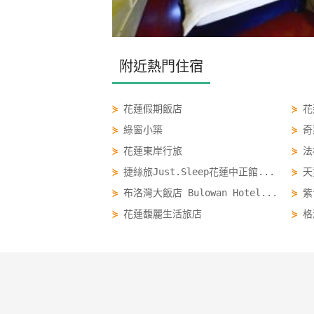
附近熱門住宿
⋟
花蓮假期飯店
⋟
花
⋟
綠窗小築
⋟
奇
⋟
花蓮東岸行旅
⋟
法
⋟
捷絲旅Just.Sleep花蓮中正館...
⋟
天
⋟
布洛灣大飯店 Bulowan Hotel...
⋟
紫
⋟
花蓮馥麗生活旅店
⋟
格