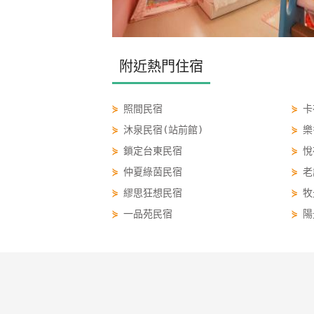
附近熱門住宿
⋟
照間民宿
⋟
卡
⋟
沐泉民宿(站前館)
⋟
樂
⋟
鎖定台東民宿
⋟
悅
⋟
仲夏綠茵民宿
⋟
老
⋟
繆思狂想民宿
⋟
牧
⋟
一品苑民宿
⋟
陽