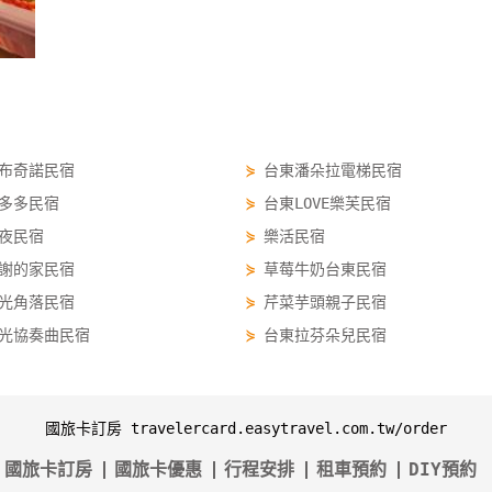
布奇諾民宿
⋟
台東潘朵拉電梯民宿
多多民宿
⋟
台東LOVE樂芙民宿
夜民宿
⋟
樂活民宿
謝的家民宿
⋟
草莓牛奶台東民宿
光角落民宿
⋟
芹菜芋頭親子民宿
光協奏曲民宿
⋟
台東拉芬朵兒民宿
國旅卡訂房 travelercard.easytravel.com.tw/order
國旅卡訂房
國旅卡優惠
行程安排
租車預約
DIY預約