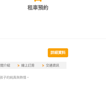
租車預約
詳細資料
房間介紹
⋟
線上訂房
⋟
交通資訊
小孩子的純真與熱情。