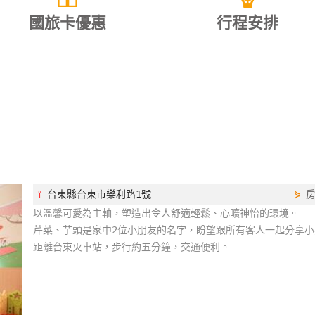
國旅卡優惠
行程安排
⫯
台東縣台東市樂利路1號
⋟
以溫馨可愛為主軸，塑造出令人舒適輕鬆、心曠神怡的環境。
芹菜、芋頭是家中2位小朋友的名字，盼望跟所有客人一起分享
距離台東火車站，步行約五分鐘，交通便利。