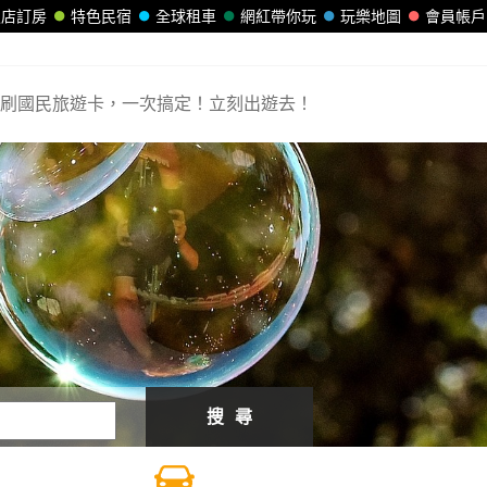
飯店訂房
特色民宿
全球租車
網紅帶你玩
玩樂地圖
會員帳戶
刷國民旅遊卡，一次搞定！立刻出遊去！
搜 尋