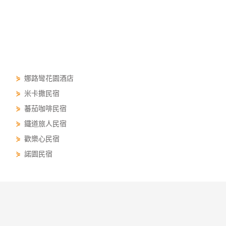
⋟
娜路彎花園酒店
⋟
米卡撒民宿
⋟
蕃茄咖啡民宿
⋟
鐵道旅人民宿
⋟
歡樂心民宿
⋟
諾園民宿