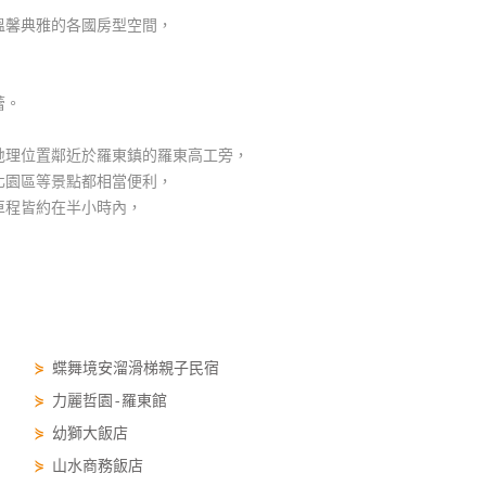
溫馨典雅的各國房型空間，
蕾。
地理位置鄰近於羅東鎮的羅東高工旁，
化園區等景點都相當便利，
車程皆約在半小時內，
⋟
蝶舞境安溜滑梯親子民宿
⋟
力麗哲園-羅東館
⋟
幼獅大飯店
⋟
山水商務飯店