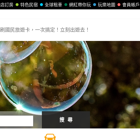
飯店訂房
特色民宿
全球租車
網紅帶你玩
玩樂地圖
會員帳戶
刷國民旅遊卡，一次搞定！立刻出遊去！
搜 尋