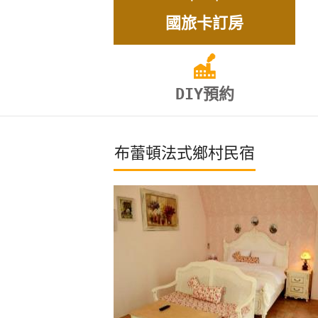
國旅卡訂房
DIY預約
布蕾頓法式鄉村民宿