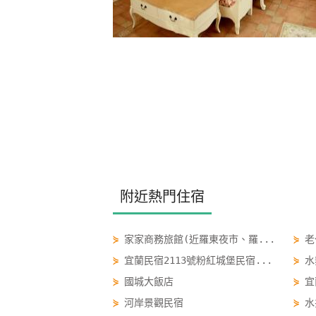
附近熱門住宿
⋟
家家商務旅館(近羅東夜市、羅...
⋟
老
⋟
宜蘭民宿2113號粉紅城堡民宿...
⋟
水
⋟
國城大飯店
⋟
宜
⋟
河岸景觀民宿
⋟
水