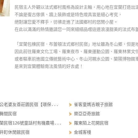
民宿主人外觀以法式鄉村風格為設計主軸，用心地在宜蘭打造出
不論是復古傢俱、牆上裝飾或是特色燈具皆是細心考究，
絕對讓您愛不釋手，彷彿走進了法國鄉村的悠閒小屋。
在此以滿滿的熱情邀請您一同來細細品嚐這道浪漫甜美的法式布
「宜蘭包棟民宿．布蕾頓法式鄉村民宿」地址雖為冬山鄉，但是
因此前往羅東文化工場、羅東夜市、羅東運動公園、羅東林業文
或者驅車前進國立傳統藝術中心、冬山河親水公園、蘭陽博物館
是來到宜蘭體驗南法風情的好去處！
公老婆友善莊園民宿【環保...
⋟
雀客童媽吉親子旅館
舞間民宿
⋟
樂亞亞奇旅館
蘭民宿126號童話村有機農場...
⋟
羅東陌上花開民宿
井町休閒館民宿
⋟
金城客棧