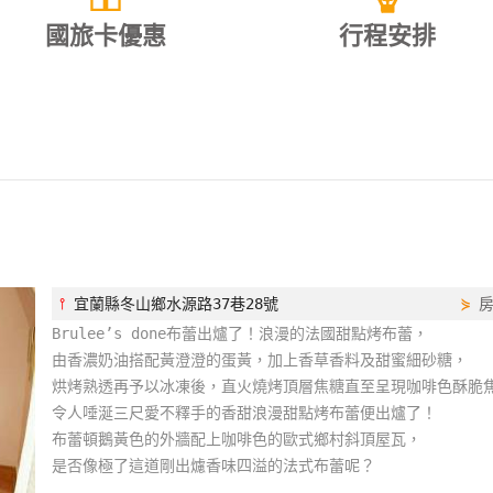
國旅卡優惠
行程安排
⫯
宜蘭縣冬山鄉水源路37巷28號
⋟
Brulee’s done布蕾出爐了！浪漫的法國甜點烤布蕾，
由香濃奶油搭配黃澄澄的蛋黃，加上香草香料及甜蜜細砂糖，
烘烤熟透再予以冰凍後，直火燒烤頂層焦糖直至呈現咖啡色酥脆
令人唾涎三尺愛不釋手的香甜浪漫甜點烤布蕾便出爐了！
布蕾頓鵝黃色的外牆配上咖啡色的歐式鄉村斜頂屋瓦，
是否像極了這道剛出爈香味四溢的法式布蕾呢？