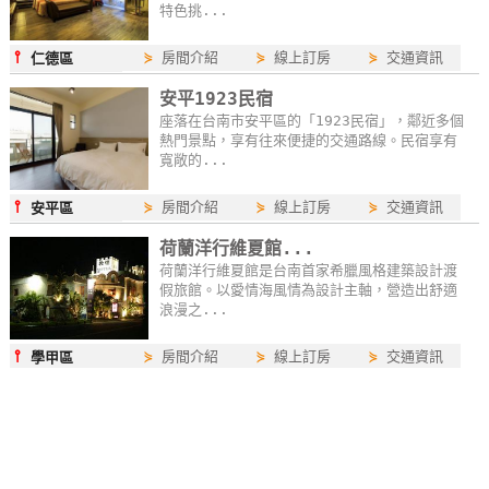
特色挑...
玩
樂
⫯
⋟
房間介紹
⋟
線上訂房
⋟
交通資訊
仁德區
地
安平1923民宿
圖
座落在台南市安平區的「1923民宿」，鄰近多個
熱門景點，享有往來便捷的交通路線。民宿享有
顧
寬敞的...
客
服
⫯
⋟
房間介紹
⋟
線上訂房
⋟
交通資訊
安平區
務
荷蘭洋行維夏館...
荷蘭洋行維夏館是台南首家希臘風格建築設計渡
假旅館。以愛情海風情為設計主軸，營造出舒適
顧
浪漫之...
客
⫯
⋟
房間介紹
⋟
線上訂房
⋟
交通資訊
滿
學甲區
意
度
國旅卡訂房 travelercard.easytravel.com.tw/order
國旅卡訂房
國旅卡優惠
行程安排
租車預約
DIY預約
訂