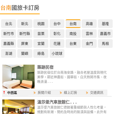
特
台南
國旅卡訂房
色
民
台北
新北
桃園
台中
台南
高雄
基隆
宿
新竹市
新竹縣
苗栗
彰化
南投
雲林
嘉義市
全
嘉義縣
屏東
宜蘭
花蓮
台東
金門
馬祖
球
澎湖
蘭嶼
綠島
小琉球
租
車
築跡民宿
築跡民宿位於台南海安路，融合老屋溫度與現代
美學。鄰近神農街、國華街，白天熱鬧市集、夜
網
晚浪漫...
紅
帶
⫯
⋟
房間介紹
⋟
線上訂房
⋟
交通資訊
中西區
你
溫莎堡汽車旅館仁...
玩
溫莎堡汽車旅館仁德館著重細節與人性化考量，
規劃有新潮、簡約及時尚的裝潢與設備。此外有