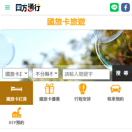
國旅卡旅遊
四
方
通
行
訂
房
搜 尋
台
灣
訂
國旅卡訂房
國旅卡優惠
行程安排
租車預約
房
直接跟飯店訂房
HOT
DIY預約