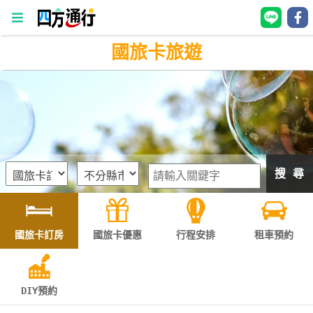
國旅卡旅遊
四
方
通
行
訂
房
搜 尋
台
灣
訂
國旅卡訂房
國旅卡優惠
行程安排
租車預約
房
直接跟飯店訂房
HOT
DIY預約