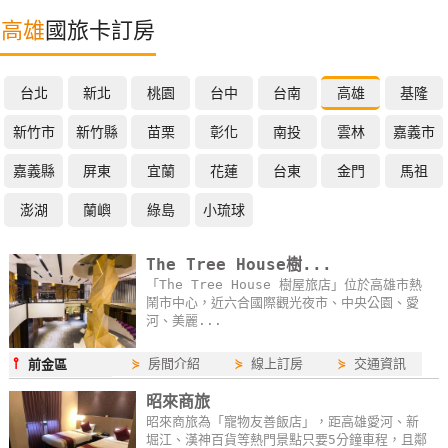
特
高雄
國旅卡訂房
色
民
台北
新北
桃園
台中
台南
高雄
基隆
宿
新竹市
新竹縣
苗栗
彰化
南投
雲林
嘉義市
全
嘉義縣
屏東
宜蘭
花蓮
台東
金門
馬祖
球
澎湖
蘭嶼
綠島
小琉球
租
車
The Tree House樹...
「The Tree House 樹屋旅店」位於高雄市熱
鬧市中心，近六合國際觀光夜市、中央公園、愛
網
河、美麗...
紅
帶
⫯
⋟
房間介紹
⋟
線上訂房
⋟
交通資訊
前金區
你
昭來商旅
玩
昭來商旅為「寵物友善飯店」，距高雄愛河、新
堀江、漢神百貨等熱門景點只要5分鐘車程，且鄰