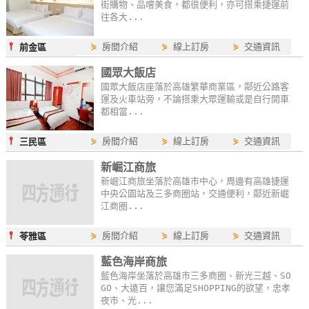
街購物、品嚐美食，都很便利，亦可搭乘捷運前
往各大...
⫯
⋟
房間介紹
⋟
線上訂房
⋟
交通資訊
前金區
國眾大飯店
國眾大飯店座落於高雄繁華商業區，鄰近公路客
運及火車站旁，不論搭乘大眾運輸或是自行開車
都相當...
⫯
⋟
房間介紹
⋟
線上訂房
⋟
交通資訊
三民區
新崛江商旅
新崛江商旅坐落於高雄市中心，周邊有高雄捷運
中央公園站及三多商圈站，交通便利，鄰近新崛
江商圈...
⫯
⋟
房間介紹
⋟
線上訂房
⋟
交通資訊
苓雅區
藍色海岸商旅
藍色海岸坐落於高雄市三多商圈、新光三越、SO
GO、大遠百，讓您滿足SHOPPING的欲望，忠孝
夜市、光...