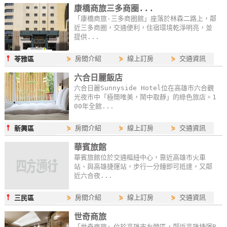
康橋商旅三多商圈...
線
「康橋商旅-三多商圈館」座落於林森二路上，鄰
上
近三多商圈，交通便利，住宿環境乾淨明亮，並
客
提供...
服
⫯
⋟
房間介紹
⋟
線上訂房
⋟
交通資訊
苓雅區
六合日麗飯店
紅
六合日麗Sunnyside Hotel位在高雄市六合觀
利
光夜市中「極簡唯美，鬧中取靜」的綠色旅店。1
查
00年全館...
詢
⫯
⋟
房間介紹
⋟
線上訂房
⋟
交通資訊
新興區
華賓旅館
訂
華賓旅館位於交通樞紐中心，靠近高雄市火車
房
站、與高雄捷運站，步行一分鐘即可抵達，又鄰
近六合夜...
Q&A
⫯
⋟
房間介紹
⋟
線上訂房
⋟
交通資訊
三民區
國
世奇商旅
旅
「世奇商旅」位於高雄市左營區，鄰近高雄捷運R