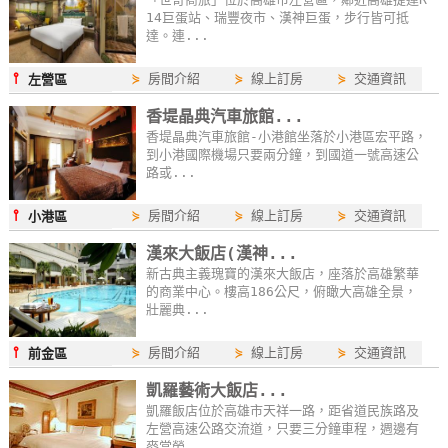
14巨蛋站、瑞豐夜市、漢神巨蛋，步行皆可抵
卡
達。連...
訂
房
⫯
⋟
房間介紹
⋟
線上訂房
⋟
交通資訊
左營區
香堤晶典汽車旅館...
請
香堤晶典汽車旅館-小港館坐落於小港區宏平路，
到小港國際機場只要兩分鐘，到國道一號高速公
款
路或...
收
據
⫯
⋟
房間介紹
⋟
線上訂房
⋟
交通資訊
小港區
漢來大飯店(漢神...
合
新古典主義瑰寶的漢來大飯店，座落於高雄繁華
作
的商業中心。樓高186公尺，俯瞰大高雄全景，
提
壯麗典...
案
⫯
⋟
房間介紹
⋟
線上訂房
⋟
交通資訊
前金區
凱羅藝術大飯店...
飯
凱羅飯店位於高雄市天祥一路，距省道民族路及
店
左營高速公路交流道，只要三分鐘車程，週邊有
合
麥當勞...