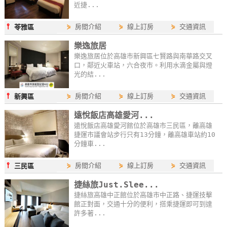
近捷...
玩
樂
⫯
⋟
房間介紹
⋟
線上訂房
⋟
交通資訊
苓雅區
地
樂逸旅居
圖
樂逸旅居位於高雄市新興區七賢路與南華路交叉
口，鄰近火車站，六合夜市。利用水滴金屬與燈
顧
光的結...
客
服
⫯
⋟
房間介紹
⋟
線上訂房
⋟
交通資訊
新興區
務
遠悅飯店高雄愛河...
遠悅飯店高雄愛河館位於高雄市三民區，離高雄
捷運市議會站步行只有13分鐘，離高雄車站約10
顧
分鐘車...
客
⫯
⋟
房間介紹
⋟
線上訂房
⋟
交通資訊
滿
三民區
意
捷絲旅Just.Slee...
度
捷絲旅高雄中正館位於高雄市中正路、捷運技擊
館正對面，交通十分的便利，搭乘捷運即可到達
許多著...
訂