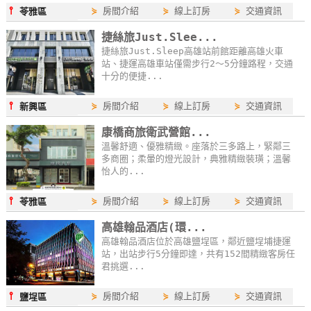
⫯
⋟
房間介紹
⋟
線上訂房
⋟
交通資訊
苓雅區
單
管
捷絲旅Just.Slee...
理
捷絲旅Just.Sleep高雄站前館距離高雄火車
站、捷運高雄車站僅需步行2～5分鐘路程，交通
十分的便捷...
會
⫯
⋟
房間介紹
⋟
線上訂房
⋟
交通資訊
新興區
員
帳
康橋商旅衛武營館...
戶
溫馨舒適、優雅精緻。座落於三多路上，緊鄰三
多商圈；柔暈的燈光設計，典雅精緻裝璜；溫馨
怡人的...
客
⫯
⋟
房間介紹
⋟
線上訂房
⋟
交通資訊
苓雅區
服
高雄翰品酒店(環...
聯
高雄翰品酒店位於高雄鹽埕區，鄰近鹽埕埔捷運
絡
站，出站步行5分鐘即達，共有152間精緻客房任
單
君挑選...
⫯
⋟
房間介紹
⋟
線上訂房
⋟
交通資訊
鹽埕區
Line