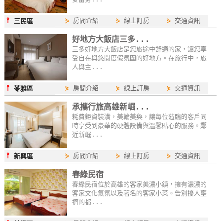
作
⫯
⋟
房間介紹
⋟
線上訂房
⋟
交通資訊
三民區
好地方大飯店三多...
廠
三多好地方大飯店是您旅途中舒適的家，讓您享
商
受自在與悠閒度假氛圍的好地方。在旅行中，旅
合
人與主...
作
⫯
⋟
房間介紹
⋟
線上訂房
⋟
交通資訊
苓雅區
承攜行旅高雄新崛...
旅
耗費鉅資裝潢，美輪美奐，讓每位蒞臨的客戶同
伴
時享受到豪華的硬體設備與溫馨貼心的服務。鄰
近新崛...
計
劃
⫯
⋟
房間介紹
⋟
線上訂房
⋟
交通資訊
新興區
春綠民宿
商
春綠民宿位於高雄的客家美濃小鎮，擁有濃濃的
客家文化氣氛以及著名的客家小菜。告別擾人壅
品
擠的都...
宣
傳