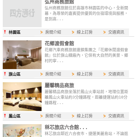
弘州商務旅館
弘州商務旅館位於高雄市林園區的中心，全新開
幕，為尊榮的嘉賓提供優質的住宿環境與服務，
是到高...
⫯
⋟
房間介紹
⋟
線上訂房
⋟
交通資訊
林園區
花鄉渡假會館
花鄉汽車商務旅館連鎖集團之『花鄉休閒渡假會
館』位於旗山糖廠內，它保有大自然的美景、鄉
村的寧...
⫯
⋟
房間介紹
⋟
線上訂房
⋟
交通資訊
旗山區
麗馨精品商旅
麗馨精品商旅坐落於鳳山火車站前，地理位置距
離鳳山火車站約3分鐘路程，距離捷運站約10分
鐘路程...
⫯
⋟
房間介紹
⋟
線上訂房
⋟
交通資訊
鳳山區
秝芯旅店六合館...
秝芯旅店鄰近六合夜市、捷運美麗島站，不論逛