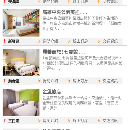
⫯
⋟
房間介紹
⋟
線上訂房
⋟
交通資訊
美濃區
高雄中央公園英迪...
高雄中央公園英迪格酒店築起了曾經的生活過
往，打造成為城市獨樹一幟的新地標。「鄰間文
化」從大...
⫯
⋟
房間介紹
⋟
線上訂房
⋟
交通資訊
新興區
麗馨商旅(七賢館...
(麗馨商旅)七賢館臨近愛河畔及六合觀光夜市，
47間設計優雅舒適的精緻客房，以環保節能的設
計優先...
⫯
⋟
房間介紹
⋟
線上訂房
⋟
交通資訊
前金區
金堡旅店
金堡旅店位於高雄火車站旁，交通便利，是一間
全新住宿優良環境的商務旅館，著重「感官視
覺、家外...
⫯
⋟
房間介紹
⋟
線上訂房
⋟
交通資訊
三民區