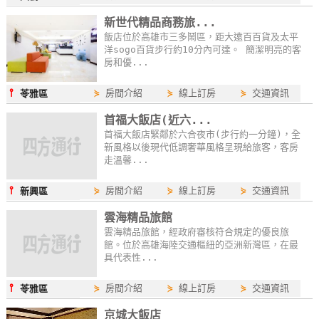
新世代精品商務旅...
飯店位於高雄市三多鬧區，距大遠百百貨及太平
洋sogo百貨步行約10分內可達。 簡潔明亮的客
房和優...
⫯
⋟
房間介紹
⋟
線上訂房
⋟
交通資訊
苓雅區
首福大飯店(近六...
首福大飯店緊鄰於六合夜市(步行約一分鐘)，全
新風格以後現代低調奢華風格呈現給旅客，客房
走溫馨...
⫯
⋟
房間介紹
⋟
線上訂房
⋟
交通資訊
新興區
雲海精品旅館
雲海精品旅館，經政府審核符合規定的優良旅
館。位於高雄海陸交通樞紐的亞洲新灣區，在最
具代表性...
⫯
⋟
房間介紹
⋟
線上訂房
⋟
交通資訊
苓雅區
京城大飯店