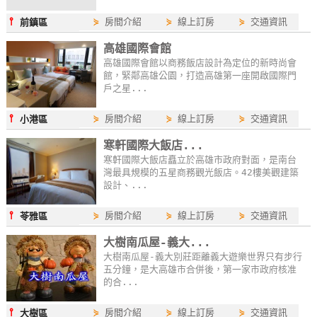
⫯
⋟
房間介紹
⋟
線上訂房
⋟
交通資訊
前鎮區
高雄國際會館
高雄國際會館以商務飯店設計為定位的新時尚會
館，緊鄰高雄公園，打造高雄第一座開啟國際門
戶之星...
⫯
⋟
房間介紹
⋟
線上訂房
⋟
交通資訊
小港區
寒軒國際大飯店...
寒軒國際大飯店矗立於高雄市政府對面，是南台
灣最具規模的五星商務觀光飯店。42樓美觀建築
設計、...
⫯
⋟
房間介紹
⋟
線上訂房
⋟
交通資訊
苓雅區
大樹南瓜屋-義大...
大樹南瓜屋-義大別莊距離義大遊樂世界只有步行
五分鐘，是大高雄市合併後，第一家市政府核准
的合...
⫯
⋟
房間介紹
⋟
線上訂房
⋟
交通資訊
大樹區