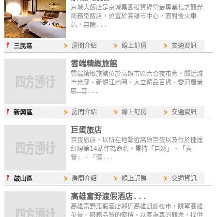
京城大飯店是京城集團投資經營最專業化之觀光
商務型飯店，位置於高雄市中心，面對後火車
站，無論...
⫯
⋟
房間介紹
⋟
線上訂房
⋟
交通資訊
三民區
雲端精緻旅館
雲端精緻旅館位於高雄市區六合夜市旁，鄰近城
市光廊、新崛江商圈、大立精品百貨、愛河風景
區…等...
⫯
⋟
房間介紹
⋟
線上訂房
⋟
交通資訊
新興區
巨蛋旅店
巨蛋旅店，以所在地鄰近高雄巨蛋以及位於捷運
紅線第14站作為命名。秉持「自然」、「真
實」、「環...
⫯
⋟
房間介紹
⋟
線上訂房
⋟
交通資訊
鼓山區
高雄富野渡假酒店...
高雄富野渡假酒店鄰近高雄凱旋夜市，眺望高雄
美景。服務品質的堅持、以客為尊的觀念，提供