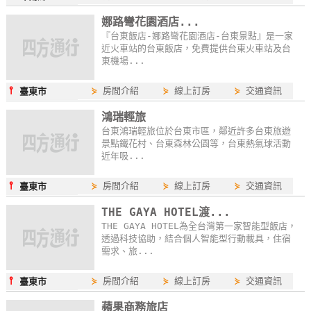
娜路彎花園酒店...
『台東飯店-娜路彎花園酒店-台東景點』是一家
近火車站的台東飯店，免費提供台東火車站及台
東機場...
⫯
⋟
房間介紹
⋟
線上訂房
⋟
交通資訊
臺東市
鴻瑞輕旅
台東鴻瑞輕旅位於台東市區，鄰近許多台東旅遊
景點鐵花村、台東森林公園等，台東熱氣球活動
近年吸...
⫯
⋟
房間介紹
⋟
線上訂房
⋟
交通資訊
臺東市
THE GAYA HOTEL渡...
THE GAYA HOTEL為全台灣第一家智能型飯店，
透過科技協助，結合個人智能型行動載具，住宿
需求、旅...
⫯
⋟
房間介紹
⋟
線上訂房
⋟
交通資訊
臺東市
蘋果商務旅店