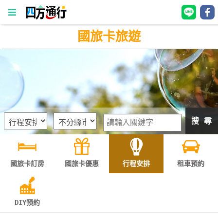
國旅卡旅遊
四
方
通
行
訂
房
搜 尋
台
灣
訂
國旅卡訂房
國旅卡優惠
行程安排
租車預約
房
直接跟飯店訂房
HOT
DIY預約