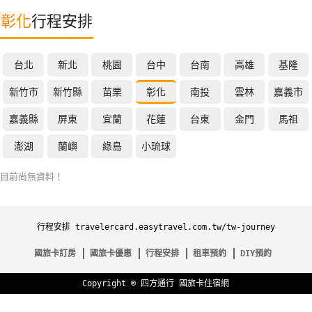
特
彰化
行程安排
色
民
台北
新北
桃園
台中
台南
高雄
基隆
宿
新竹市
新竹縣
苗栗
彰化
南投
雲林
嘉義市
全
嘉義縣
屏東
宜蘭
花蓮
台東
金門
馬祖
球
澎湖
蘭嶼
綠島
小琉球
租
車
目前尚無資料！
網
行程安排 travelercard.easytravel.com.tw/tw-journey
紅
帶
國旅卡訂房
國旅卡優惠
行程安排
租車預約
DIY預約
你
玩
Copyright ©
四方通行
國旅卡住宿網