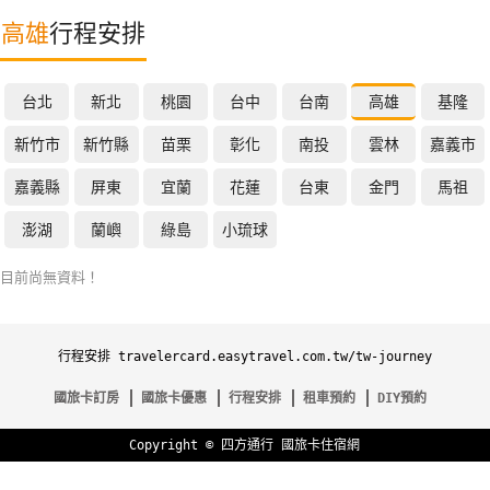
特
高雄
行程安排
色
民
台北
新北
桃園
台中
台南
高雄
基隆
宿
新竹市
新竹縣
苗栗
彰化
南投
雲林
嘉義市
全
嘉義縣
屏東
宜蘭
花蓮
台東
金門
馬祖
球
澎湖
蘭嶼
綠島
小琉球
租
車
目前尚無資料！
網
行程安排 travelercard.easytravel.com.tw/tw-journey
紅
帶
國旅卡訂房
國旅卡優惠
行程安排
租車預約
DIY預約
你
玩
Copyright ©
四方通行
國旅卡住宿網