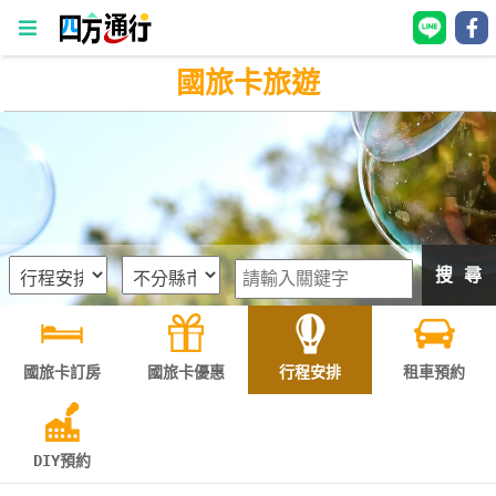
國旅卡旅遊
四
方
通
行
訂
房
搜 尋
台
灣
訂
國旅卡訂房
國旅卡優惠
行程安排
租車預約
房
直接跟飯店訂房
HOT
DIY預約