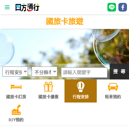
國旅卡旅遊
四
方
通
行
訂
房
搜 尋
台
灣
訂
國旅卡訂房
國旅卡優惠
行程安排
租車預約
房
直接跟飯店訂房
HOT
DIY預約