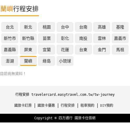
特
蘭嶼
行程安排
色
民
台北
新北
桃園
台中
台南
高雄
基隆
宿
新竹市
新竹縣
苗栗
彰化
南投
雲林
嘉義市
全
嘉義縣
屏東
宜蘭
花蓮
台東
金門
馬祖
球
澎湖
蘭嶼
綠島
小琉球
租
車
目前尚無資料！
網
行程安排 travelercard.easytravel.com.tw/tw-journey
紅
帶
國旅卡訂房
國旅卡優惠
行程安排
租車預約
DIY預約
你
玩
Copyright ©
四方通行
國旅卡住宿網