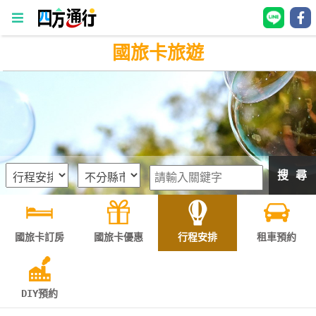
國旅卡旅遊
四
方
通
行
訂
房
搜 尋
台
灣
訂
國旅卡訂房
國旅卡優惠
行程安排
租車預約
房
直接跟飯店訂房
HOT
DIY預約