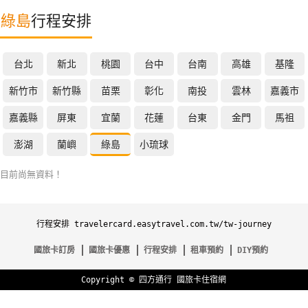
特
綠島
行程安排
色
民
台北
新北
桃園
台中
台南
高雄
基隆
宿
新竹市
新竹縣
苗栗
彰化
南投
雲林
嘉義市
全
嘉義縣
屏東
宜蘭
花蓮
台東
金門
馬祖
球
澎湖
蘭嶼
綠島
小琉球
租
車
目前尚無資料！
網
行程安排 travelercard.easytravel.com.tw/tw-journey
紅
帶
國旅卡訂房
國旅卡優惠
行程安排
租車預約
DIY預約
你
玩
Copyright ©
四方通行
國旅卡住宿網